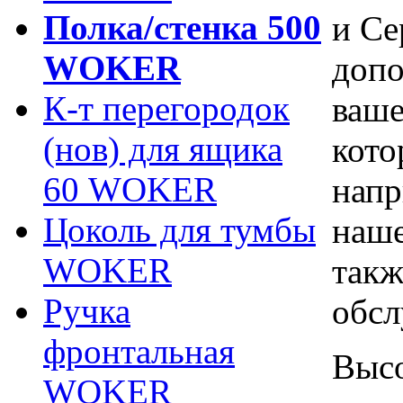
Полка/стенка 500
и Се
WOKER
допо
К-т перегородок
ваше
(нов) для ящика
кото
60 WOKER
напр
Цоколь для тумбы
наше
WOKER
такж
Ручка
обсл
фронтальная
Высо
WOKER