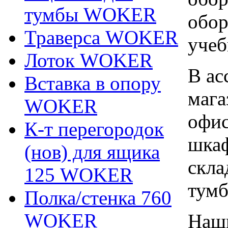
тумбы WOKER
обор
Траверса WOKER
учеб
Лоток WOKER
В ас
Вставка в опору
мага
WOKER
офис
К-т перегородок
шкаф
(нов) для ящика
скла
125 WOKER
тумб
Полка/стенка 760
WOKER
Наши