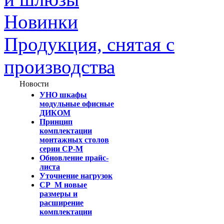
Новинки
Продукция, снятая с
производства
Новости
УНО шкафы
модульные офисные
ДИКОМ
Принцип
комплектации
монтажных столов
серии СР-М
Обновление прайс-
листа
Уточнение нагрузок
СР_М новые
размеры и
расширение
комплектации