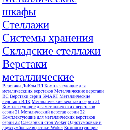
шкафы
Стеллажи
Системы хранения
Складские стеллажи
Верстаки
металлические
Верстаки ДиКом ВЛ
Комплектующие для
металическиих верстаков
Металлические верстаки
ВС
Верстаки серии SMART
Металлические
верстаки ВЛК
Металлические верстаки серии 21
Комплектующие для металлических верстаков
серии 21
Металический верстак серии 22
Комплектующие для металлических верстаков
серии 22
Слесарный стол Woker
Однотумбовые и
двухтумбовые верстаки Woker
Комплектующие