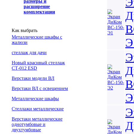
Э
размеры и
расширение
Д
комплектации
В
Как выбрать
Металлические шкафы с
Э
жалюзи
cтеллаж для дачи
Э
Новый красивый стеллаж
Д
СТ-012 ESD
Верстаки модели ВЛ
В
Верстаки ВЛ с освещением
Э
Металлические шкафы
Э
Стеллажи металлические
Верстаки металлические
Д
однотумбовые и
двухтумбовые