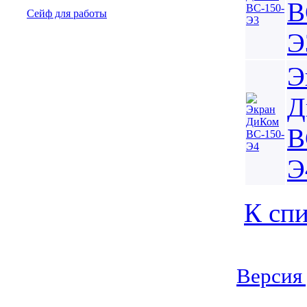
В
Сейф для работы
Э
Э
Д
В
Э
К спи
Версия 