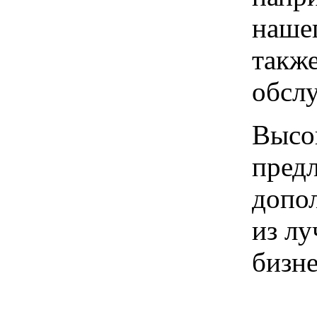
нашег
также
обсл
Высок
предл
допо
из л
бизне