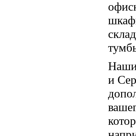
офис
шкаф
склад
тумб
Наши
и Сер
допо
вашег
котор
напр