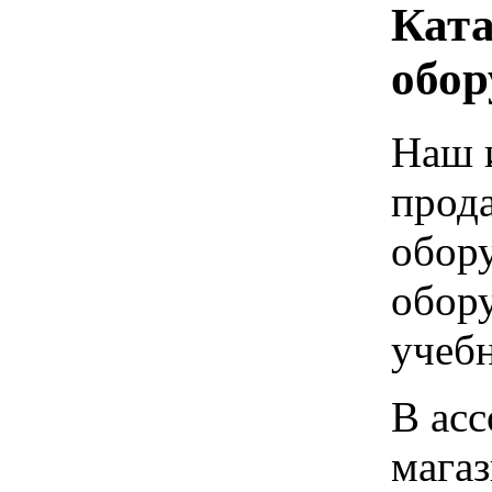
Ката
обор
Наш 
прод
обору
обору
учебн
В асс
мага