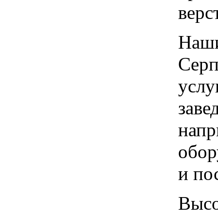
верс
Наши
Серп
услу
заве
напр
обор
и по
Высо