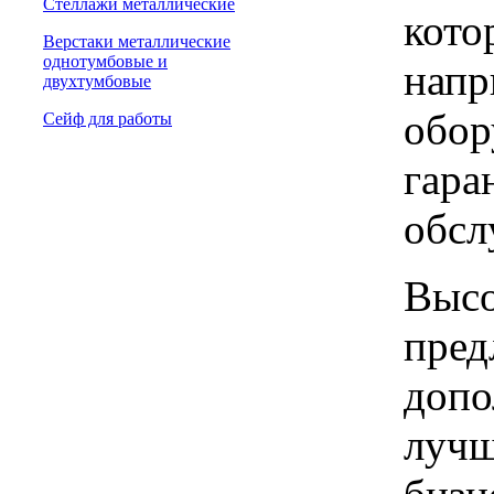
Стеллажи металлические
кото
Верстаки металлические
однотумбовые и
напр
двухтумбовые
обор
Сейф для работы
гара
обсл
Высо
пред
допо
лучш