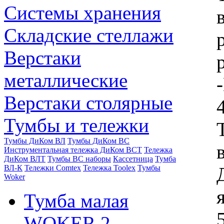
Системы хранения
Складские стеллажи
Верстаки
металлические
Верстаки столярные
Тумбы и тележки
Тумбы ДиКом ВЛ
Тумбы ДиКом ВС
Инструментальная тележка ДиКом ВСТ
Тележка
ДиКом ВЛТ
Тумбы ВС наборы
Кассетница
Тумба
ВЛ-К
Тележки Comtex
Тележка Toolex
Тумбы
Woker
Тумба малая
WOKER 2