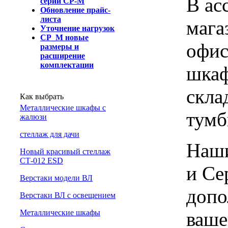
В ас
серии СР-М
Обновление прайс-
листа
мага
Уточнение нагрузок
СР_М новые
офис
размеры и
расширение
комплектации
шкаф
скла
Как выбрать
Металлические шкафы с
тумб
жалюзи
cтеллаж для дачи
Наши
Новый красивый стеллаж
СТ-012 ESD
и Се
Верстаки модели ВЛ
допо
Верстаки ВЛ с освещением
ваше
Металлические шкафы