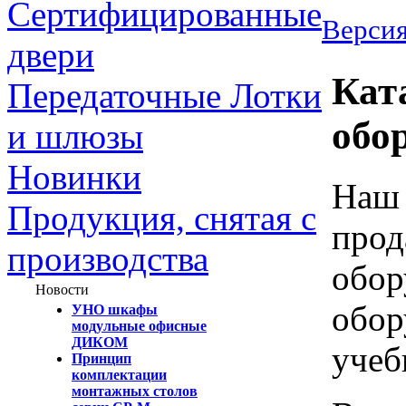
Сертифицированные
Версия
двери
Кат
Передаточные Лотки
обо
и шлюзы
Новинки
Наш 
Продукция, снятая с
прод
производства
обор
Новости
обор
УНО шкафы
модульные офисные
ДИКОМ
учеб
Принцип
комплектации
монтажных столов