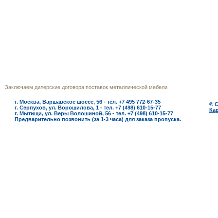
г.Москва
Телефон многоканальный (495) 772‒
Заключаем дилерские договора поставок металлической мебели
г. Москва, Варшавское шоссе, 56 - тел. +7 495 772-67-35
© 
г. Серпухов, ул. Ворошилова, 1 - тел. +7 (498) 610-15-77
Кар
г. Мытищи, ул. Веры Волошиной, 56 - тел. +7 (498) 610-15-77
Предварительно позвонить (за 1-3 часа) для заказа пропуска.