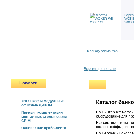
ТИ-3 тумба подкатная
Подкатная тумба ТИ-7
Тележка Perfo
Верст
WOKE
Шкафы для инструмента
2000.
Мебель ESD
Сейфы
Пулестойкие окна
Сертифицированные двери
Передаточные Лотки и шлюзы
К списку элементов
Новинки
Продукция, снятая с
производства
Версия для печати
Новости
УНО шкафы модульные
Каталог банк
офисные ДИКОМ
Наш интернет-магазин
Принцип комплектации
оборудование для про
монтажных столов серии
СР-М
В ассортименте ката
шкафы, сейфы, систем
Обновление прайс-листа
Наши офисы находятс