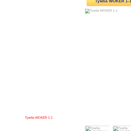
Тумба WOKER 1-
Офисная мебель
Металлические шкафы
Стеллажи
Системы хранения
Складские стеллажи
Верстаки металлические
Верстаки столярные
Тумбы и тележки
Тумбы ДиКом ВЛ
Тумбы ДиКом ВС
Инструментальная тележка
ДиКом ВСТ
Тележка ДиКом ВЛТ
Тумбы ВС наборы
Кассетница
Тумба ВЛ-К
Тележки Comtex
Тележка Toolex
Тумбы Woker
Тумба малая WOKER 2
Тумба WOKER 1-1
Тумбы WOKER S N1
Тумба WOKER 5S N2