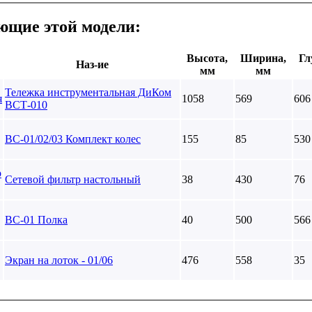
ющие этой модели:
Высота,
Ширина,
Гл
Наз-ие
мм
мм
Тележка инструментальная ДиКом
1058
569
606
ВСТ-010
ВС-01/02/03 Комплект колес
155
85
530
Сетевой фильтр настольный
38
430
76
ВС-01 Полка
40
500
566
Экран на лоток - 01/06
476
558
35