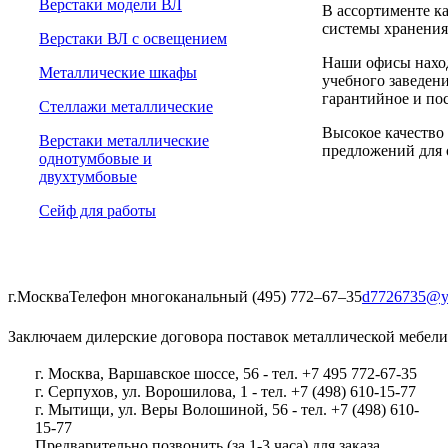
Верстаки модели ВЛ
В ассортименте к
системы хранения
Верстаки ВЛ с освещением
Наши офисы наход
Металлические шкафы
учебного заведени
гарантийное и по
Стеллажи металлические
Высокое качество
Верстаки металлические
предложений для 
однотумбовые и
двухтумбовые
Сейф для работы
г.Москва
Телефон многоканальный (495) 772‒67‒35
d7726735@y
Заключаем дилерские договора поставок металлической мебели
г. Москва, Варшавское шоссе, 56 - тел. +7 495 772-67-35
г. Серпухов, ул. Ворошилова, 1 - тел. +7 (498) 610-15-77
г. Мытищи, ул. Веры Волошиной, 56 - тел. +7 (498) 610-
15-77
Предварительно позвонить (за 1-3 часа) для заказа