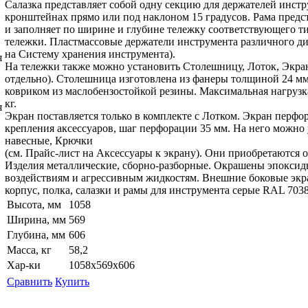
Салазка представляет собой одну секцию для держателей инстр
кронштейнах прямо или под наклоном 15 градусов. Рама предст
и заполняет по ширине и глубине тележку соответствующего ти
тележки. Пластмассовые держатели инструмента различного ди
на Систему хранения инструмента).
На тележки также можно установить Столешницу, Лоток, Экра
отдельно). Столешница изготовлена из фанеры толщиной 24 мм
ковриком из маслобензостойкой резины. Максимальная нагрузка
кг.
Экран поставляется только в комплекте с Лотком. Экран перф
крепления аксессуаров, шаг перфорации 35 мм. На него можно
навесные, Крючки
(см. Прайс-лист на Аксессуары к экрану). Они приобретаются о
Изделия металлические, сборно-разборные. Окрашены эпоксид
воздействиям и агрессивным жидкостям. Внешние боковые экр
корпус, полка, салазки и рамы для инструмента серые RAL 703
Высота, мм
1058
Ширина, мм
569
Глубина, мм
606
Масса, кг
58,2
Хар-ки
1058х569х606
Сравнить
Купить