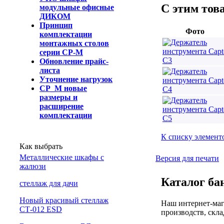
С этим тов
модульные офисные
ДИКОМ
Принцип
Фото
комплектации
монтажных столов
серии СР-М
Обновление прайс-
листа
Уточнение нагрузок
СР_М новые
размеры и
расширение
комплектации
К списку элемент
Как выбрать
Металлические шкафы с
Версия для печати
жалюзи
Каталог ба
cтеллаж для дачи
Новый красивый стеллаж
Наш интернет-маг
СТ-012 ESD
производств, скла