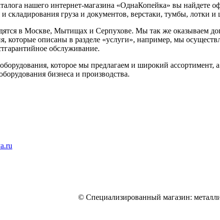
аталога нашего интернет-магазина «ОднаКопейка» вы найдете о
 и складирования груза и документов, верстаки, тумбы, лотки и
ятся в Москве, Мытищах и Серпухове. Мы так же оказываем доп
я, которые описаны в разделе «услуги», например, мы осуществл
стгарантийное обслуживание.
 оборудования, которое мы предлагаем и широкий ассортимент, 
оборудования бизнеса и производства.
a.ru
© Специализированный магазин: металли