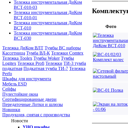
Тележка инструментальная ДиКом
ВСТ-010-03
Комплекту
Тележка инструментальная ДиКом
ВСТ-010-01
Тележка инструментальная ДиКом
Фото
ВСТ-010
Тележка инструментальная ДиКом
ВСТ-030
Тележка ДиКом ВЛТ
Тумбы ВС наборы
Кассетница
Тумба ВЛ-К
Тележки Comtex
Тележка Toolex
Тумбы Woker
Тумбы
Logitex
Тележки Profi
Тележки
ТИ-3 тумба
подкатная
Подкатная тумба ТИ-7
Тележка
Perfo
Шкафы для инструмента
Мебель ESD
Сейфы
Пулестойкие окна
Сертифицированные двери
Передаточные Лотки и шлюзы
Новинки
Продукция, снятая с производства
Новости
УНО шкафы