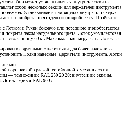
умента. Она может устанавливаться внутрь тележки на
авляет собой несколько секций для держателей инструмента
поразмера. Устанавливается на зацепах внутрь или сверху
аметра приобретаются отдельно (подробнее см. Прайс-лист
н с Лотком и Ручки боковую или переднюю (приобретаются
 и покрыта лаком натурального цвета. Лоток укомплектован
 на столешницу 60 кг. Максимальная нагрузка на Лоток 15
орирован квадратными отверстиями для более надежного
 установить Полки навесные, Держатели инструмента, Лотки
тдельно.
ной порошковой краской, устойчивой к механическим
аны — темно-синие RAL 250 20 20; внутренние экраны,
8; Лоток черный RAL 9005.