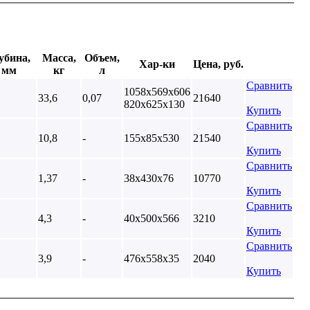
убина,
Масса,
Объем,
Хар-ки
Цена, руб.
мм
кг
л
Сравнить
1058х569х606
33,6
0,07
21640
820х625х130
Купить
Сравнить
10,8
-
155х85х530
21540
Купить
Сравнить
1,37
-
38х430х76
10770
Купить
Сравнить
4,3
-
40х500х566
3210
Купить
Сравнить
3,9
-
476х558х35
2040
Купить