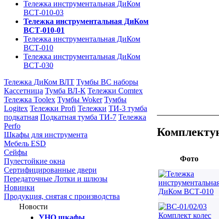
Тележка инструментальная ДиКом
ВСТ-010-03
Тележка инструментальная ДиКом
ВСТ-010-01
Тележка инструментальная ДиКом
ВСТ-010
Тележка инструментальная ДиКом
ВСТ-030
Тележка ДиКом ВЛТ
Тумбы ВС наборы
Кассетница
Тумба ВЛ-К
Тележки Comtex
Тележка Toolex
Тумбы Woker
Тумбы
Logitex
Тележки Profi
Тележки
ТИ-3 тумба
подкатная
Подкатная тумба ТИ-7
Тележка
Perfo
Комплектую
Шкафы для инструмента
Мебель ESD
Сейфы
Фото
Пулестойкие окна
Сертифицированные двери
Передаточные Лотки и шлюзы
Новинки
Продукция, снятая с производства
Новости
УНО шкафы