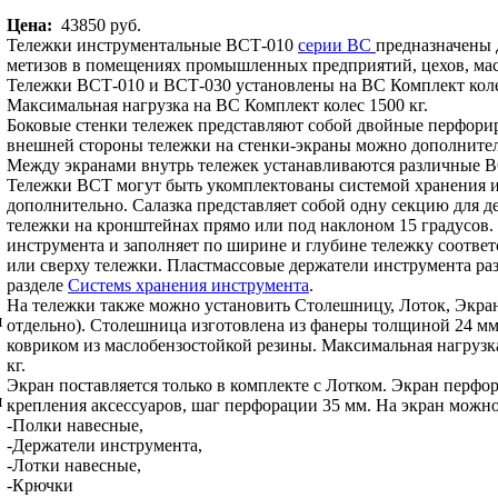
Цена:
43850 руб.
Тележки инструментальные ВСТ-010
серии ВС
предназначены 
метизов в помещениях промышленных предприятий, цехов, мас
Тележки ВСТ-010 и ВСТ-030 установлены на ВС Комплект колес 
Максимальная нагрузка на ВС Комплект колес 1500 кг.
Боковые стенки тележек представляют собой двойные перфори
внешней стороны тележки на стенки-экраны можно дополнител
Между экранами внутрь тележек устанавливаются различные ВС
Тележки ВСТ могут быть укомплектованы системой хранения и
дополнительно. Салазка представляет собой одну секцию для д
тележки на кронштейнах прямо или под наклоном 15 градусов. 
инструмента и заполняет по ширине и глубине тележку соответ
или сверху тележки. Пластмассовые держатели инструмента ра
разделе
Системs хранения инструмента
.
На тележки также можно установить Столешницу, Лоток, Экра
отдельно). Столешница изготовлена из фанеры толщиной 24 мм
ковриком из маслобензостойкой резины. Максимальная нагрузка
кг.
Экран поставляется только в комплекте с Лотком. Экран перф
крепления аксессуаров, шаг перфорации 35 мм. На экран можн
-Полки навесные,
-Держатели инструмента,
-Лотки навесные,
-Крючки