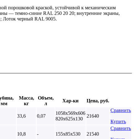
ной порошковой краской, устойчивой к механическим
аны — темно-синие RAL 250 20 20; внутренние экраны,
8; Лоток черный RAL 9005.
убина,
Масса,
Объем,
Хар-ки
Цена, руб.
мм
кг
л
Сравнить
1058х569х606
33,6
0,07
21640
820х625х130
Купить
Сравнить
10,8
-
155х85х530
21540