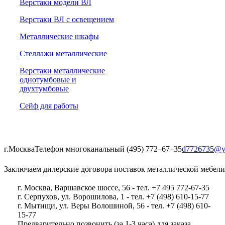
Верстаки модели ВЛ
Верстаки ВЛ с освещением
Металлические шкафы
Стеллажи металлические
Верстаки металлические
однотумбовые и
двухтумбовые
Сейф для работы
г.Москва
Телефон многоканальный (495) 772‒67‒35
d7726735@y
Заключаем дилерские договора поставок металлической мебели
г. Москва, Варшавское шоссе, 56 - тел. +7 495 772-67-35
г. Серпухов, ул. Ворошилова, 1 - тел. +7 (498) 610-15-77
г. Мытищи, ул. Веры Волошиной, 56 - тел. +7 (498) 610-
15-77
Предварительно позвонить (за 1-3 часа) для заказа