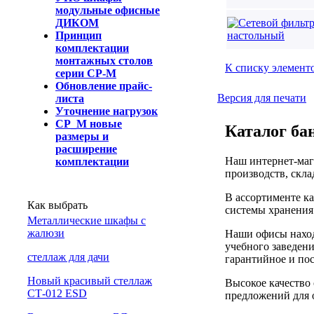
модульные офисные
ДИКОМ
Принцип
комплектации
монтажных столов
К списку элемент
серии СР-М
Обновление прайс-
Версия для печати
листа
Уточнение нагрузок
СР_М новые
Каталог ба
размеры и
расширение
Наш интернет-маг
комплектации
производств, скла
В ассортименте к
Как выбрать
системы хранения 
Металлические шкафы с
жалюзи
Наши офисы наход
учебного заведени
cтеллаж для дачи
гарантийное и по
Новый красивый стеллаж
Высокое качество 
СТ-012 ESD
предложений для 