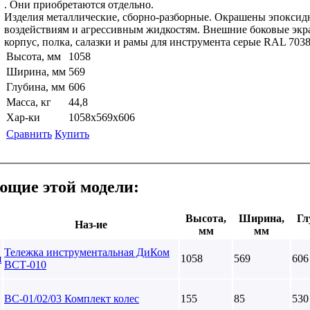
. Они приобретаются отдельно.
Изделия металлические, сборно-разборные. Окрашены эпоксид
воздействиям и агрессивным жидкостям. Внешние боковые экр
корпус, полка, салазки и рамы для инструмента серые RAL 703
Высота, мм
1058
Ширина, мм
569
Глубина, мм
606
Масса, кг
44,8
Хар-ки
1058х569х606
Сравнить
Купить
щие этой модели:
Высота,
Ширина,
Гл
Наз-ие
мм
мм
Тележка инструментальная ДиКом
1058
569
606
ВСТ-010
ВС-01/02/03 Комплект колес
155
85
530