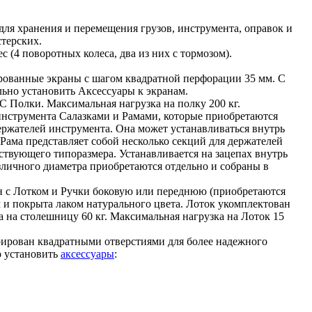
для хранения и перемещения грузов, инструмента, оправок и
терских.
(4 поворотных колеса, два из них с тормозом).
рованные экраны с шагом квадратной перфорации 35 мм. С
ьно установить Аксессуары к экранам.
 Полки. Максимальная нагрузка на полку 200 кг.
нструмента Салазками и Рамами, которые приобретаются
ержателей инструмента. Она может устанавливаться внутрь
Рама представляет собой несколько секций для держателей
ствующего типоразмера. Устанавливается на зацепах внутрь
зличного диаметра приобретаются отдельно и собраны в
н с Лотком и Ручки боковую или переднюю (приобретаются
 и покрыта лаком натурального цвета. Лоток укомплектован
 на столешницу 60 кг. Максимальная нагрузка на Лоток 15
орирован квадратными отверстиями для более надежного
о установить
аксессуары
: