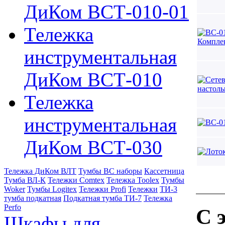
ДиКом ВСТ-010-01
Тележка
инструментальная
ДиКом ВСТ-010
Тележка
инструментальная
ДиКом ВСТ-030
Тележка ДиКом ВЛТ
Тумбы ВС наборы
Кассетница
Тумба ВЛ-К
Тележки Comtex
Тележка Toolex
Тумбы
Woker
Тумбы Logitex
Тележки Profi
Тележки
ТИ-3
тумба подкатная
Подкатная тумба ТИ-7
Тележка
Perfo
С 
Шкафы для