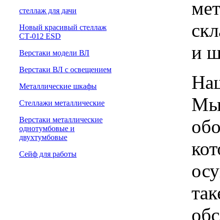
мет
cтеллаж для дачи
скл
Новый красивый стеллаж
СТ-012 ESD
и 
Верстаки модели ВЛ
Верстаки ВЛ с освещением
Наш
Металлические шкафы
Мы 
Стеллажи металлические
Верстаки металлические
обо
однотумбовые и
двухтумбовые
кот
Сейф для работы
осу
так
обс