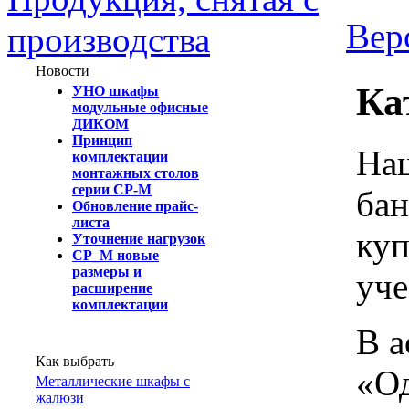
Вер
производства
Новости
Ка
УНО шкафы
модульные офисные
ДИКОМ
Принцип
Наш
комплектации
монтажных столов
серии СР-М
бан
Обновление прайс-
листа
куп
Уточнение нагрузок
СР_М новые
размеры и
уче
расширение
комплектации
В а
Как выбрать
«Од
Металлические шкафы с
жалюзи