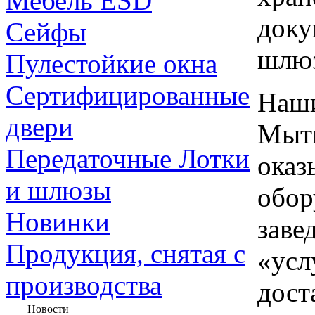
Мебель ESD
доку
Сейфы
шлю
Пулестойкие окна
Сертифицированные
Наши
двери
Мыти
Передаточные Лотки
оказ
и шлюзы
обор
Новинки
заве
Продукция, снятая с
«усл
производства
дост
Новости