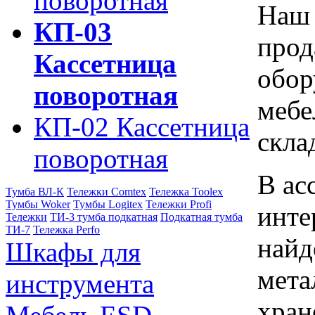
поворотная
Наш 
КП-03
прод
Кассетница
обор
поворотная
мебе
КП-02 Кассетница
скла
поворотная
В ас
Тумба ВЛ-К
Тележки Comtex
Тележка Toolex
Тумбы Woker
Тумбы Logitex
Тележки Profi
инте
Тележки
ТИ-3 тумба подкатная
Подкатная тумба
ТИ-7
Тележка Perfo
найд
Шкафы для
мета
инструмента
хран