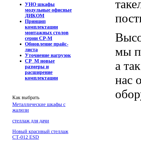
таке
УНО шкафы
модульные офисные
пост
ДИКОМ
Принцип
комплектации
монтажных столов
Высо
серии СР-М
Обновление прайс-
мы п
листа
Уточнение нагрузок
СР_М новые
а та
размеры и
расширение
нас 
комплектации
обор
Как выбрать
Металлические шкафы с
жалюзи
cтеллаж для дачи
Новый красивый стеллаж
СТ-012 ESD