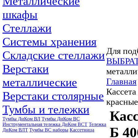
Металлические
шкафы
Стеллажи
Системы хранения
Для под
Складские стеллажи
ВЫБРА
Верстаки
металли
металлические
Главная
Кассета
Верстаки столярные
красные
Тумбы и тележки
Касс
Тумбы ДиКом ВЛ
Тумбы ДиКом ВС
Инструментальная тележка ДиКом ВСТ
Тележка
Б 40
ДиКом ВЛТ
Тумбы ВС наборы
Кассетница