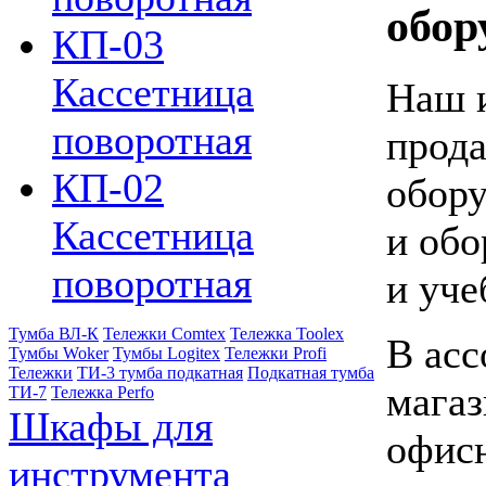
обор
КП-03
Кассетница
Наш и
поворотная
прода
КП-02
обору
Кассетница
и обо
поворотная
и уче
Тумба ВЛ-К
Тележки Comtex
Тележка Toolex
В асс
Тумбы Woker
Тумбы Logitex
Тележки Profi
Тележки
ТИ-3 тумба подкатная
Подкатная тумба
магаз
ТИ-7
Тележка Perfo
Шкафы для
офисн
инструмента