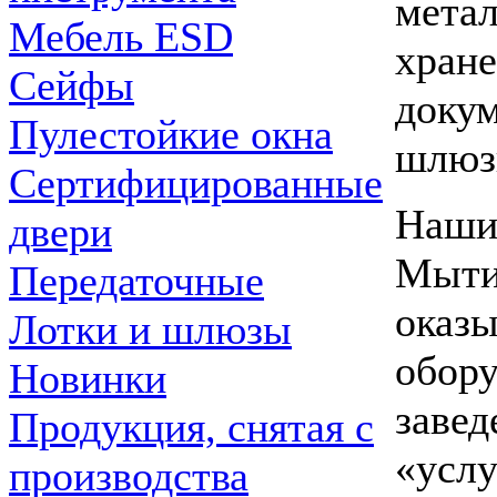
мета
Мебель ESD
хране
Сейфы
докум
Пулестойкие окна
шлюз
Сертифицированные
Наши 
двери
Мыти
Передаточные
оказы
Лотки и шлюзы
обору
Новинки
завед
Продукция, снятая с
«услу
производства