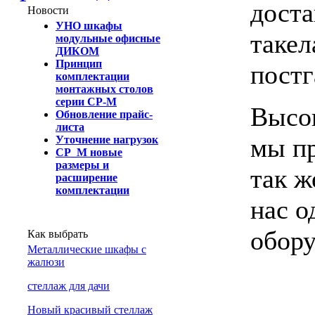
доста
Новости
УНО шкафы
такел
модульные офисные
ДИКОМ
Принцип
постг
комплектации
монтажных столов
серии СР-М
Высок
Обновление прайс-
листа
мы пр
Уточнение нагрузок
СР_М новые
размеры и
так ж
расширение
комплектации
нас о
обору
Как выбрать
Металлические шкафы с
жалюзи
cтеллаж для дачи
Новый красивый стеллаж