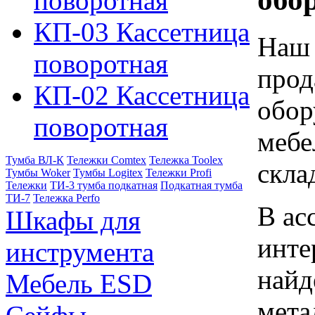
поворотная
КП-03 Кассетница
Наш 
поворотная
прод
КП-02 Кассетница
обор
поворотная
мебе
Тумба ВЛ-К
Тележки Comtex
Тележка Toolex
скла
Тумбы Woker
Тумбы Logitex
Тележки Profi
Тележки
ТИ-3 тумба подкатная
Подкатная тумба
ТИ-7
Тележка Perfo
В ас
Шкафы для
инте
инструмента
найд
Мебель ESD
мета