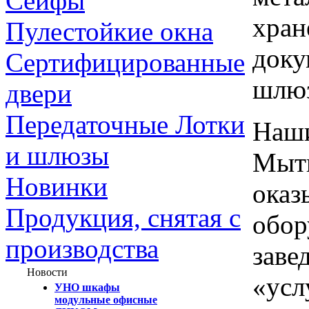
Сейфы
хран
Пулестойкие окна
доку
Сертифицированные
шлю
двери
Передаточные Лотки
Наши
и шлюзы
Мыти
Новинки
оказ
Продукция, снятая с
обор
производства
заве
Новости
«усл
УНО шкафы
модульные офисные