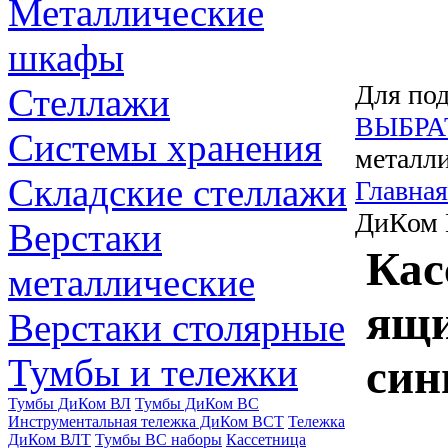
Металлические
шкафы
Для под
Стеллажи
ВЫБРА
Системы хранения
металли
Складские стеллажи
Главная
ДиКом К
Верстаки
Кас
металлические
ящи
Верстаки столярные
Тумбы и тележки
син
Тумбы ДиКом ВЛ
Тумбы ДиКом ВС
Инструментальная тележка ДиКом ВСТ
Тележка
ДиКом ВЛТ
Тумбы ВС наборы
Кассетница