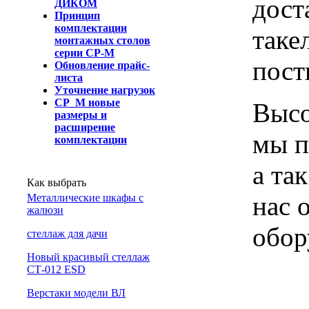
дост
ДИКОМ
Принцип
комплектации
таке
монтажных столов
серии СР-М
пост
Обновление прайс-
листа
Уточнение нагрузок
СР_М новые
Высо
размеры и
расширение
мы п
комплектации
а та
Как выбрать
нас 
Металлические шкафы с
жалюзи
обор
cтеллаж для дачи
Новый красивый стеллаж
СТ-012 ESD
Верстаки модели ВЛ