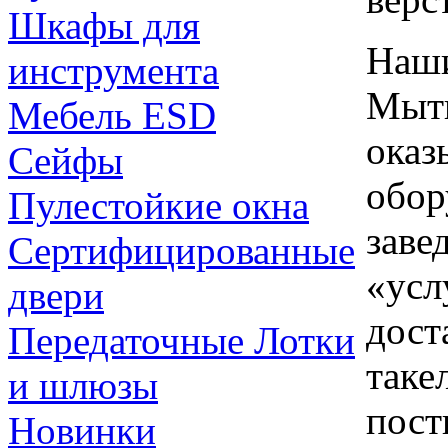
Шкафы для
Наши
инструмента
Мыти
Мебель ESD
оказ
Сейфы
обор
Пулестойкие окна
заве
Сертифицированные
«усл
двери
дост
Передаточные Лотки
таке
и шлюзы
пост
Новинки