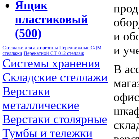
Ящик
прод
пластиковый
обор
(500)
и об
и уч
Стеллажи для авторезины
Передвижные СДМ
стеллажи
Перекатной СТ-012 стеллаж
Системы хранения
В ас
Складские стеллажи
мага
Верстаки
офис
металлические
шкаф
Верстаки столярные
скла
Тумбы и тележки
верс