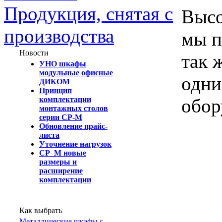
Продукция, снятая с
Высо
производства
мы п
Новости
так 
УНО шкафы
модульные офисные
одни
ДИКОМ
Принцип
обор
комплектации
монтажных столов
серии СР-М
Обновление прайс-
листа
Уточнение нагрузок
СР_М новые
размеры и
расширение
комплектации
Как выбрать
Металлические шкафы с