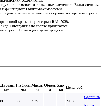
актеристики сохраняются.
струкцию и состоит из отдельных элементов. Балки стеллажа
в и фиксируются винтами-саморезами.
тах: оцинкованная и окрашенная порошковой краской серого
орошковой краской, цвет серый RAL 7038.
виде. Инструкция по сборке прилагается.
ый срок – 12 месяцев с даты продажи.
Ширина,
Глубина,
Масса,
Объем,
Хар-
Цена, руб.
мм
мм
кг
л
ки
Сравнить
30
300
4,75
-
2410
Купить