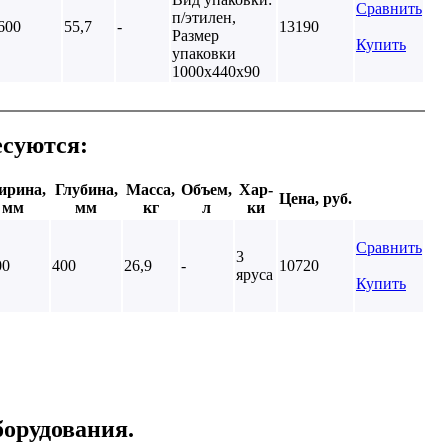
Сравнить
п/этилен,
600
55,7
-
13190
Размер
Купить
упаковки
1000х440х90
есуются:
рина,
Глубина,
Масса,
Объем,
Хар-
Цена, руб.
мм
мм
кг
л
ки
Сравнить
3
00
400
26,9
-
10720
яруса
Купить
борудования.