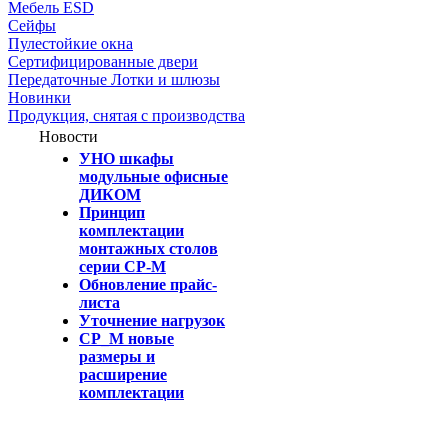
Мебель ESD
Сейфы
Пулестойкие окна
Сертифицированные двери
Передаточные Лотки и шлюзы
Новинки
Продукция, снятая с производства
Новости
УНО шкафы
модульные офисные
ДИКОМ
Принцип
комплектации
монтажных столов
серии СР-М
Обновление прайс-
листа
Уточнение нагрузок
СР_М новые
размеры и
расширение
комплектации