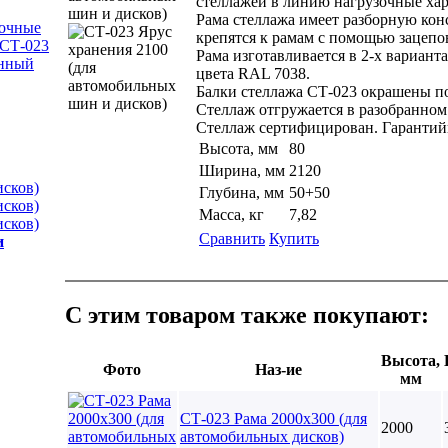
стеллажей в линию нагрузочные хар
Рама стеллажа имеет разборную кон
очные
крепятся к рамам с помощью зацепо
 СТ-023
Рама изготавливается в 2-х вариан
нный
цвета RAL 7038.
Балки стеллажа СТ-023 окрашены п
Стеллаж отгружается в разобранном 
Стеллаж сертифицирован. Гарантийн
Высота, мм
80
Ширина, мм
2120
исков)
Глубина, мм
50+50
исков)
Масса, кг
7,82
исков)
Сравнить
Купить
и
С этим товаром также покупают:
Высота,
Фото
Наз-ие
мм
СТ-023 Рама 2000х300 (для
2000
автомобильных дисков)