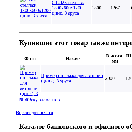
СТ-023 стеллаж
1800х600х1200
1800
1267
цинк, 3 яруса
Купившие этот товар также интер
Высота,
Ши
Фото
Наз-ие
мм
Пример стеллажа для автошин
2000
12
(цинк), 3 яруса
К списку элементов
Версия для печати
Каталог банковского и офисного о