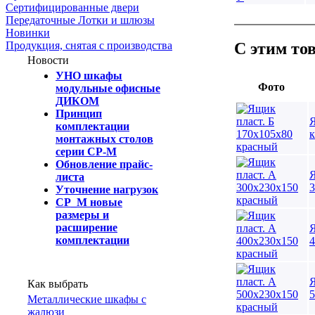
Сертифицированные двери
Передаточные Лотки и шлюзы
Новинки
С этим то
Продукция, снятая с производства
Новости
УНО шкафы
Фото
модульные офисные
ДИКОМ
Принцип
Я
комплектации
монтажных столов
серии СР-М
Обновление прайс-
Я
листа
3
Уточнение нагрузок
СР_М новые
размеры и
расширение
Я
комплектации
4
Я
Как выбрать
5
Металлические шкафы с
жалюзи