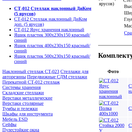
Сте
Выс
СТ-012 Стеллаж наклонный ДиКом
Шир
(5 ярусов)
СТ-012 Стеллаж наклонный ДиКом
Глу
доп. (5 ярусов)
Мас
СТ-012 Ярус хранения наклонный
Сра
Ящик пластик 300х230х150 красный/
синий
Ящик пластик 400х230х150 красный/
синий
Комплекту
Ящик пластик 500х230х150 красный/
синий
Фото
Наклонный стеллаж CT-023
Стеллажи для
авторезины
Передвижные СДМ стеллажи
Перекатной СТ-012 стеллаж
С
Системы хранения
н
Складские стеллажи
Верстаки металлические
Верстаки столярные
С
Тумбы и тележки
Шкафы для инструмента
Мебель ESD
Сейфы
С
Пулестойкие окна