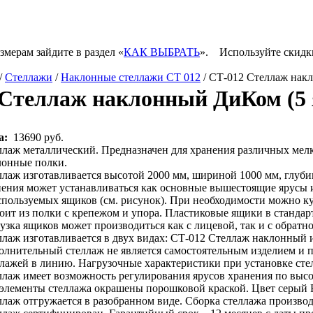
змерам зайдите в раздел «
КАК ВЫБРАТЬ
».
Используйте скидк
/
Стеллажи
/
Наклонные стеллажи СТ 012
/ СТ-012 Стеллаж нак
Стеллаж наклонный ДиКом (5 
а:
13690 руб.
ллаж металлический. Предназначен для хранения различных мелк
лонные полки.
ллаж изготавливается высотой 2000 мм, шириной 1000 мм, глуби
нения может устанавливаться как основные вышестоящие ярусы
спользуемых ящиков (см. рисунок). При необходимости можно к
оит из полки с крепежом и упора. Пластиковые ящики в станда
узка ящиков может производиться как с лицевой, так и с обратн
ллаж изготавливается в двух видах: СТ-012 Стеллаж наклонный
олнительный стеллаж не является самостоятельным изделием и 
ллажей в линию. Нагрузочные характеристики при установке сте
лаж имеет возможность регулирования ярусов хранения по высо
 элементы стеллажа окрашены порошковой краской. Цвет серый 
лаж отгружается в разобранном виде. Сборка стеллажа произво