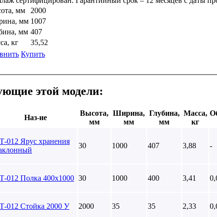
ллаж сертифицирован. Гарантийный срок – 12 месяцев с даты пр
ота, мм
2000
ина, мм
1007
бина, мм
407
са, кг
35,52
внить
Купить
ющие этой модели:
Высота,
Ширина,
Глубина,
Масса,
О
Наз-ие
мм
мм
мм
кг
Т-012 Ярус хранения
30
1000
407
3,88
-
аклонный
Т-012 Полка 400х1000
30
1000
400
3,41
0,
Т-012 Стойка 2000 У
2000
35
35
2,33
0,