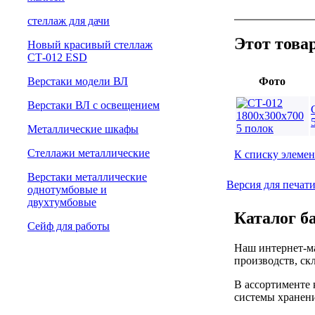
cтеллаж для дачи
Этот това
Новый красивый стеллаж
СТ-012 ESD
Верстаки модели ВЛ
Фото
Верстаки ВЛ с освещением
Металлические шкафы
Стеллажи металлические
К списку элемен
Верстаки металлические
Версия для печат
однотумбовые и
двухтумбовые
Каталог б
Сейф для работы
Наш интернет-ма
производств, ск
В ассортименте 
системы хранени