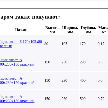
варом также покупают:
Высота,
Ширина,
Глубина,
Масс
Наз-ие
мм
мм
мм
кг
щик пласт. Б 170х105х80
80
105
170
0,17
красный
щик пласт. А
150
230
290
0,5
00х230х150 красный
щик пласт. А
150
230
400
0,6
00х230х150 красный
щик пласт. А
150
230
500
0,72
00х230х150 красный