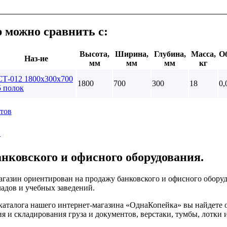
р можно сравнить с:
Высота,
Ширина,
Глубина,
Масса,
О
Наз-ие
мм
мм
мм
кг
СТ-012 1800х300х700
1800
700
300
18
0,
5 полок
тов
и
анковского и офисного оборудования.
газин ориентирован на продажу банковского и офисного оборуд
ладов и учебных заведений.
каталога нашего интернет-магазина «ОднаКопейка» вы найдете 
я и складирования груза и документов, верстаки, тумбы, лотки