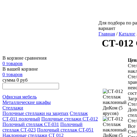
Для подбора по ра
вариант
Главная
/
Каталог
СТ-012 
В корзине сравнения
Цен
0 товаров
Сте
В вашей корзине
нак
0 товаров
Сте
сумма 0 руб
хра
неи
сост
Офисная мебель
Загр
Металлические шкафы
Сте
Стеллажи
Доп
Полочные стеллажи на зацепах
Стеллаж
сте
СТ-011 полочный
Полочные стелажи СТ-012
Стел
Полочный стеллаж CT-031
Полочный
Все
стеллаж СТ-023
Полочный стеллаж CT-051
Стел
Наклонные стеллажи СТ 012