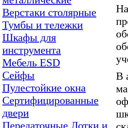
На
Верстаки столярные
пр
Тумбы и тележки
об
Шкафы для
об
инструмента
уч
Мебель ESD
Сейфы
В 
Пулестойкие окна
ма
Сертифицированные
оф
двери
шк
Передаточные Лотки и
ск