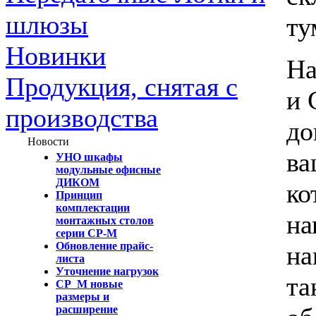
шлюзы
ту
Новинки
На
Продукция, снятая с
и 
производства
до
Новости
ва
УНО шкафы
модульные офисные
ДИКОМ
ко
Принцип
комплектации
на
монтажных столов
серии СР-М
Обновление прайс-
на
листа
Уточнение нагрузок
та
СР_М новые
размеры и
расширение