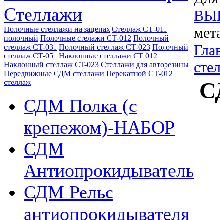
Стеллажи
ВЫ
мет
Полочные стеллажи на зацепах
Стеллаж СТ-011
полочный
Полочные стелажи СТ-012
Полочный
Гла
стеллаж CT-031
Полочный стеллаж СТ-023
Полочный
стеллаж CT-051
Наклонные стеллажи СТ 012
сте
Наклонный стеллаж CT-023
Стеллажи для авторезины
Передвижные СДМ стеллажи
Перекатной СТ-012
стеллаж
С
СДМ Полка (с
крепежом)-НАБОР
СДМ
Антиопрокидыватель
СДМ Рельс
антиопрокидывателя