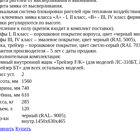
ита ригелей от высверливания и выбивания.
ита замка от высверливания.
кальная система блокировки ригелей при тепловом воздействии
 ключевых замка класса «А» - I, II класс, «В» - III, IV класс фир
ки регулируются по высоте.
пление к полу (крепеж входит в комплект поставки).
фы I, II класс – порошковое покрытие корпуса, цвет «черный ми
фы III, IV класс – эмалевое покрытие, цвет черный (RAL 5005),
ка, трейзер – порошковое покрытие, цвет светло-серый (RAL 703
антия производителя – 5 лет с даты продажи.
олнительная комплектация:
мный внутренний ящик «Трейзер F/K» (для моделей ЛС-310БТ, 
ейзер БТ» для всех остальных моделей.
сс уст.
2
сота, мм
1560
рина, мм
740
убина, мм
610
сса, кг
285
ъем, л
120
черный (RAL- 9005)
р-ки
внутр.1450х630х465
авнить
Купить