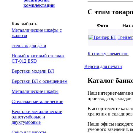
комплектации
С этим товар
Как выбрать
Фото
Наз-
Металлические шкафы с
жалюзи
Трейзе
cтеллаж для дачи
К списку элементов
Новый красивый стеллаж
СТ-012 ESD
Версия для печати
Верстаки модели ВЛ
Каталог банко
Верстаки ВЛ с освещением
Металлические шкафы
Наш интернет-магазин
производств, складов
Стеллажи металлические
В ассортименте катал
Верстаки металлические
хранения и складиров
однотумбовые и
двухтумбовые
Наши офисы находятся
учебного заведения, 
Сейф для работы