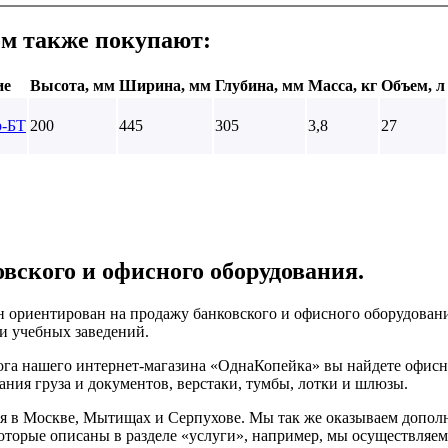
ом также покупают:
ие
Высота, мм
Ширина, мм
Глубина, мм
Масса, кг
Объем, л
р-БТ
200
445
305
3,8
27
вского и офисного оборудования.
 ориентирован на продажу банковского и офисного оборудовани
 и учебных заведений.
ога нашего интернет-магазина «ОднаКопейка» вы найдете офисн
ания груза и документов, верстаки, тумбы, лотки и шлюзы.
 в Москве, Мытищах и Серпухове. Мы так же оказываем дополн
которые описаны в разделе «услуги», например, мы осуществляем 