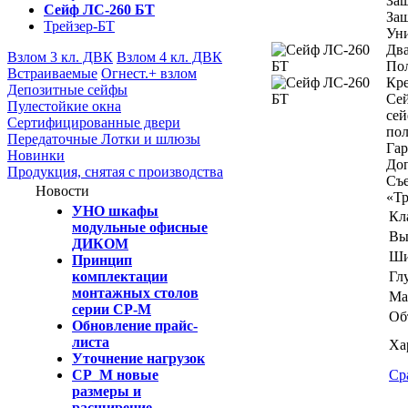
Защ
Сейф ЛС-260 БТ
Защ
Трейзер-БТ
Уни
Два
Взлом 3 кл. ДВК
Взлом 4 кл. ДВК
Пол
Встраиваемые
Огнест.+ взлом
Кре
Депозитные cейфы
Сей
Пулестойкие окна
сей
Сертифицированные двери
пол
Передаточные Лотки и шлюзы
Гар
Новинки
Доп
Продукция, снятая с производства
Съе
Новости
«Тр
УНО шкафы
Кла
модульные офисные
Вы
ДИКОМ
Ши
Принцип
комплектации
Гл
монтажных столов
Ма
серии СР-М
Об
Обновление прайс-
листа
Ха
Уточнение нагрузок
СР_М новые
Ср
размеры и
расширение