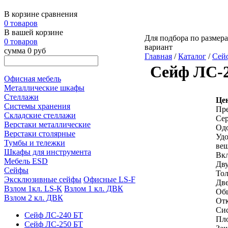
В корзине сравнения
0 товаров
В вашей корзине
Для подбора по размера
0 товаров
вариант
сумма 0 руб
Главная
/
Каталог
/
Сей
Сейф ЛС-
Офисная мебель
Металлические шкафы
Стеллажи
Це
Системы хранения
Пре
Складские стеллажи
Сер
Верстаки металлические
Одо
Верстаки столярные
Удо
Тумбы и тележки
вещ
Шкафы для инструмента
Вкл
Мебель ESD
Дву
Сейфы
Тол
Эксклюзивные сейфы
Офисные LS-F
Две
Взлом 1кл. LS-К
Взлом 1 кл. ДВК
Общ
Взлом 2 кл. ДВК
Отк
Сис
Сейф ЛС-240 БТ
Пло
Сейф ЛС-250 БТ