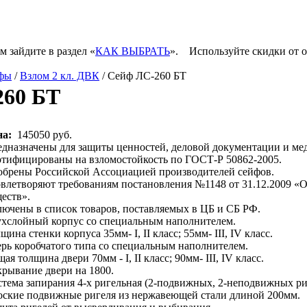
м зайдите в раздел «
КАК ВЫБРАТЬ
».
Используйте скидки от 
фы
/
Взлом 2 кл. ДВК
/ Сейф ЛС-260 БТ
260 БТ
на:
145050 руб.
дназначены для защиты ценностей, деловой документации и мед
тифицированы на взломостойкость по ГОСТ-Р 50862-2005.
брены Российской Ассоциацией производителей сейфов.
влетворяют требованиям постановления №1148 от 31.12.2009 «О
еств».
ючены в список товаров, поставляемых в ЦБ и СБ РФ.
хслойный корпус со специальным наполнителем.
щина стенки корпуса 35мм- I, II класс; 55мм- III, IV класс.
рь коробчатого типа со специальным наполнителем.
ая толщина двери 70мм - I, II класс; 90мм- III, IV класс.
рывание двери на 1800.
тема запирания 4-х ригельная (2-подвижных, 2-неподвижных ри
ские подвижные ригеля из нержавеющей стали длиной 200мм.