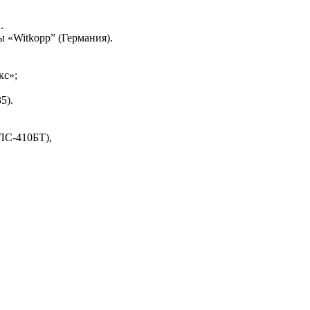
.
мы «Witkopp” (Германия).
кс»;
5).
ЛС-410БТ),