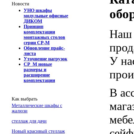
Новости
обо
УНО шкафы
модульные офисные
ДИКОМ
Принцип
Наш 
комплектации
монтажных столов
серии СР-М
прод
Обновление прайс-
листа
У на
Уточнение нагрузок
СР_М новые
размеры и
прои
расширение
комплектации
В ас
Как выбрать
мага
Металлические шкафы с
жалюзи
мебе
cтеллаж для дачи
сейф
Новый красивый стеллаж