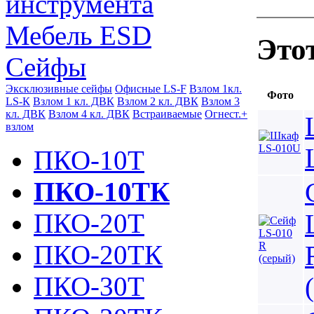
инструмента
Мебель ESD
Это
Сейфы
Эксклюзивные сейфы
Офисные LS-F
Взлом 1кл.
Фото
LS-К
Взлом 1 кл. ДВК
Взлом 2 кл. ДВК
Взлом 3
кл. ДВК
Взлом 4 кл. ДВК
Встраиваемые
Огнест.+
взлом
ПКО-10Т
ПКО-10ТК
ПКО-20Т
ПКО-20ТК
ПКО-30Т