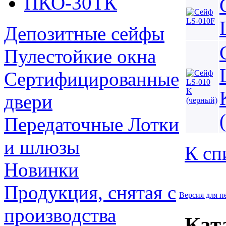
ПКО-30ТК
Депозитные cейфы
Пулестойкие окна
Сертифицированные
двери
Передаточные Лотки
и шлюзы
К сп
Новинки
Продукция, снятая с
Версия для п
производства
Кат