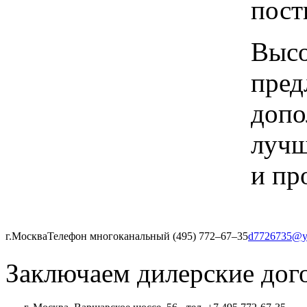
пост
Высо
пред
допо
лучш
и пр
г.Москва
Телефон многоканальный (495) 772‒67‒35
d7726735@y
Заключаем дилерские дог