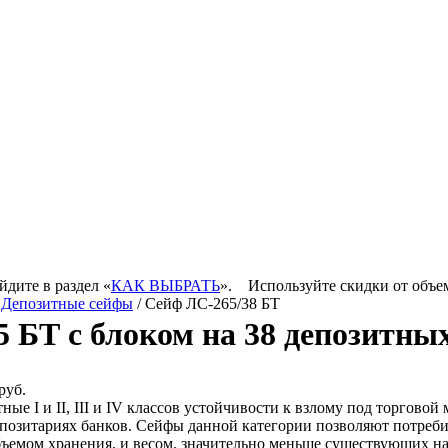
йдите в раздел «
КАК ВЫБРАТЬ
».
Используйте скидки от объе
/
Депозитные cейфы
/ Сейф ЛС-265/38 БТ
 БТ с блоком на 38 депозитны
руб.
ные I и II, III и IV классов устойчивости к взлому под торгов
епозитариях банков. Сейфы данной категории позволяют потреб
ъемом хранения, и весом, значительно меньше существующих на