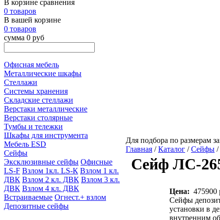
В корзине сравнения
0 товаров
В вашей корзине
0 товаров
сумма 0 руб
Офисная мебель
Металлические шкафы
Стеллажи
Системы хранения
Складские стеллажи
Верстаки металлические
Верстаки столярные
Тумбы и тележки
Шкафы для инструмента
Для подбора по размерам за
Мебель ESD
Главная
/
Каталог
/
Сейфы
Сейфы
Сейф ЛС-265
Эксклюзивные сейфы
Офисные
LS-F
Взлом 1кл. LS-К
Взлом 1 кл.
ДВК
Взлом 2 кл. ДВК
Взлом 3 кл.
ДВК
Взлом 4 кл. ДВК
Цена:
475900 
Встраиваемые
Огнест.+ взлом
Сейфы депозит
Депозитные cейфы
установки в д
внутренним об