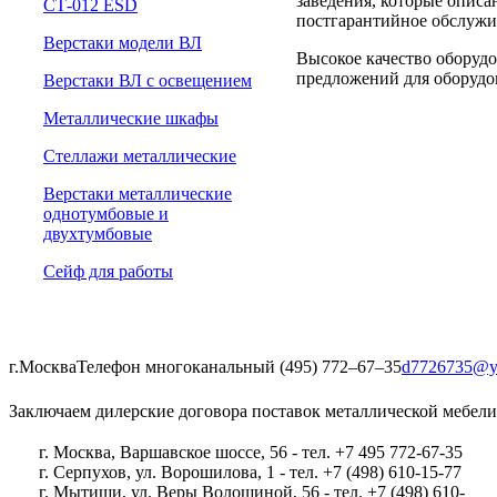
заведения, которые описа
СТ-012 ESD
постгарантийное обслужи
Верстаки модели ВЛ
Высокое качество оборудо
предложений для оборудов
Верстаки ВЛ с освещением
Металлические шкафы
Стеллажи металлические
Верстаки металлические
однотумбовые и
двухтумбовые
Сейф для работы
г.Москва
Телефон многоканальный (495) 772‒67‒35
d7726735@y
Заключаем дилерские договора поставок металлической мебели
г. Москва, Варшавское шоссе, 56 - тел. +7 495 772-67-35
г. Серпухов, ул. Ворошилова, 1 - тел. +7 (498) 610-15-77
г. Мытищи, ул. Веры Волошиной, 56 - тел. +7 (498) 610-