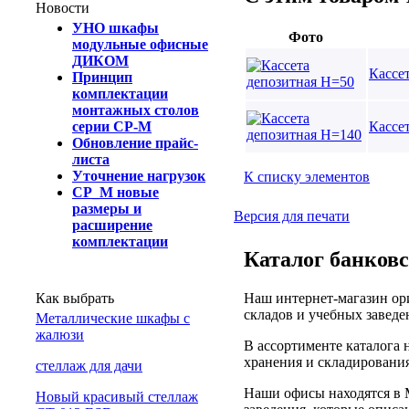
Новости
УНО шкафы
Фото
модульные офисные
ДИКОМ
Кассе
Принцип
комплектации
монтажных столов
Кассе
серии СР-М
Обновление прайс-
листа
Уточнение нагрузок
К списку элементов
СР_М новые
размеры и
Версия для печати
расширение
комплектации
Каталог банковс
Наш интернет-магазин ори
Как выбрать
складов и учебных заведе
Металлические шкафы с
жалюзи
В ассортименте каталога
хранения и складирования
cтеллаж для дачи
Наши офисы находятся в 
Новый красивый стеллаж