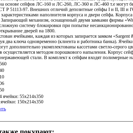
 основе сейфов ЛС-160 и ЛС-260, ЛС-360 и ЛС-460 т.е могут быт
Т Р 51113-97. Внешних отличий депозитные сейфы I и II, III и
характеристиками наполнителя корпуса и двери сейфа. Корпус
Запирающий механизм, оснащенный двумя замками фирмы «Wittkopp
т сложную систему блокировки при попытке несанкционированн
открывание дверей на 1800.
тован ячейками, каждая из которых запирается замком «Sargent
уя два ключа одновременно (клиента и работника банка). Ячейки
огут дополнительно укомплектованы кассетами светло-серого цве
в осуществляется методом порошкового напыления. Корпус сейф
 нержавеющей стали. В комплект к сейфам входят полимерные н
560
40
10
06
50
4 ячейки: 55x214x350
 ячейки: 150x214x350
ить
 также покупают: