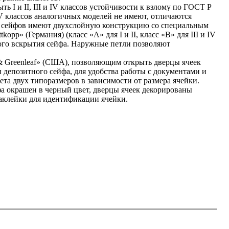
ь I и II, III и IV классов устойчивости к взлому по ГОСТ Р
 IV классов аналогичных моделей не имеют, отличаются
а сейфов имеют двухслойную конструкцию со специальным
» (Германия) (класс «А» для I и II, класс «В» для III и IV
ого вскрытия сейфа. Наружные петли позволяют
 & Greenleaf» (США), позволяющим открыть дверцы ячеек
 депозитного сейфа, для удобства работы с документами и
та двух типоразмеров в зависимости от размера ячейки.
а окрашен в черный цвет, дверцы ячеек декорированы
аклейки для идентификации ячейки.