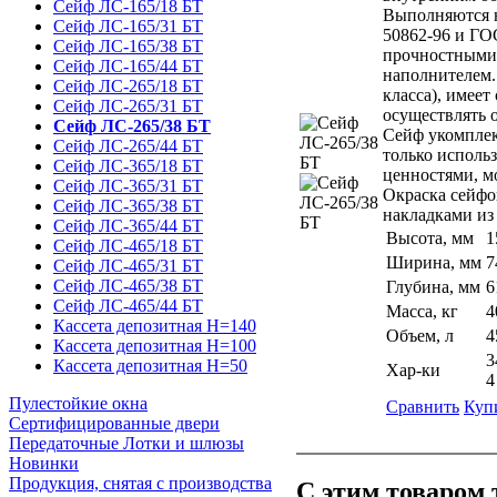
Сейф ЛС-165/18 БТ
Выполняются на
Сейф ЛС-165/31 БТ
50862-96 и ГОС
Сейф ЛС-165/38 БТ
прочностными 
Сейф ЛС-165/44 БТ
наполнителем. 
Сейф ЛС-265/18 БТ
класса), имее
Сейф ЛС-265/31 БТ
осуществлять 
Сейф ЛС-265/38 БТ
Сейф укомплек
Сейф ЛС-265/44 БТ
только использ
Сейф ЛС-365/18 БТ
ценностями, м
Сейф ЛС-365/31 БТ
Окраска сейфо
Сейф ЛС-365/38 БТ
накладками из
Сейф ЛС-365/44 БТ
Высота, мм
1
Сейф ЛС-465/18 БТ
Ширина, мм
7
Сейф ЛС-465/31 БТ
Сейф ЛС-465/38 БТ
Глубина, мм
6
Сейф ЛС-465/44 БТ
Масса, кг
4
Кассета депозитная H=140
Объем, л
4
Кассета депозитная H=100
3
Кассета депозитная Н=50
Хар-ки
4
Пулестойкие окна
Сравнить
Куп
Сертифицированные двери
Передаточные Лотки и шлюзы
Новинки
Продукция, снятая с производства
С этим товаром