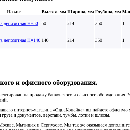
Наз-ие
Высота, мм
Ширина, мм
Глубина, мм
Мас
та депозитная Н=50
50
214
350
1
та депозитная H=140
140
214
350
1
кого и офисного оборудования.
ентирован на продажу банковского и офисного оборудования. У
ний.
 нашего интернет-магазина «ОднаКопейка» вы найдете офисную 
 груза и документов, верстаки, тумбы, лотки и шлюзы.
Москве, Мытищах и Серпухове. Мы так же оказываем дополнител