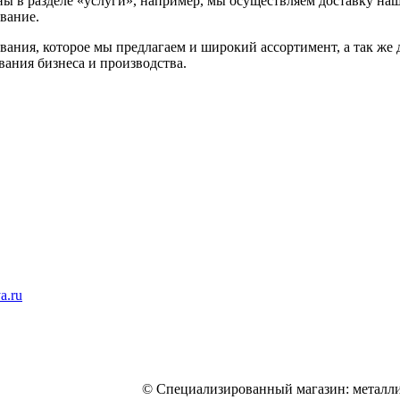
ны в разделе «услуги», например, мы осуществляем доставку наше
вание.
вания, которое мы предлагаем и широкий ассортимент, а так же
ания бизнеса и производства.
a.ru
© Специализированный магазин: металли