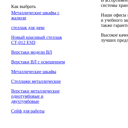
В ассортимен
системы хран
Как выбрать
Металлические шкафы с
Наши офисы н
жалюзи
и учебного за
также гарант
cтеллаж для дачи
Высокое каче
Новый красивый стеллаж
лучших предл
СТ-012 ESD
Верстаки модели ВЛ
Верстаки ВЛ с освещением
Металлические шкафы
Стеллажи металлические
Верстаки металлические
однотумбовые и
двухтумбовые
Сейф для работы