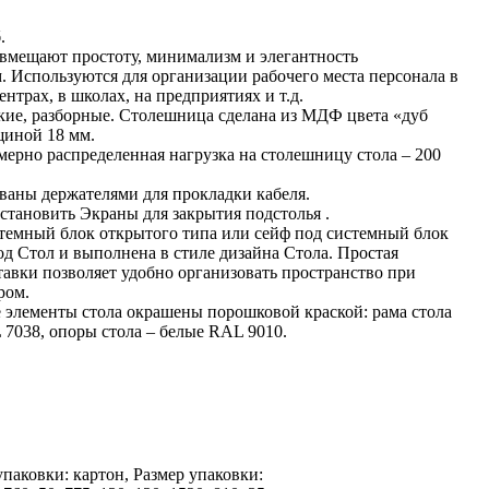
.
вмещают простоту, минимализм и элегантность
 Используются для организации рабочего места персонала в
ентрах, в школах, на предприятиях и т.д.
кие, разборные. Столешница сделана из МДФ цвета «дуб
иной 18 мм.
ерно распределенная нагрузка на столешницу стола – 200
ваны держателями для прокладки кабеля.
тановить Экраны для закрытия подстолья .
темный блок открытого типа или сейф под системный блок
од Стол и выполнена в стиле дизайна Стола. Простая
авки позволяет удобно организовать пространство при
ром.
 элементы стола окрашены порошковой краской: рама стола
L 7038, опоры стола – белые RAL 9010.
паковки: картон, Размер упаковки: