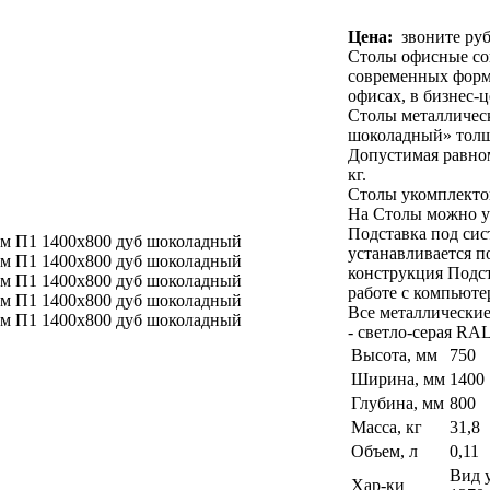
Цена:
звоните руб
Столы офисные со
современных форм.
офисах, в бизнес-ц
Столы металличес
шоколадный» толщ
Допустимая равном
кг.
Столы укомплекто
На Столы можно ус
Подставка под сис
устанавливается п
конструкция Подст
работе с компьюте
Все металлические
- светло-серая RA
Высота, мм
750
Ширина, мм
1400
Глубина, мм
800
Масса, кг
31,8
Объем, л
0,11
Вид у
Хар-ки