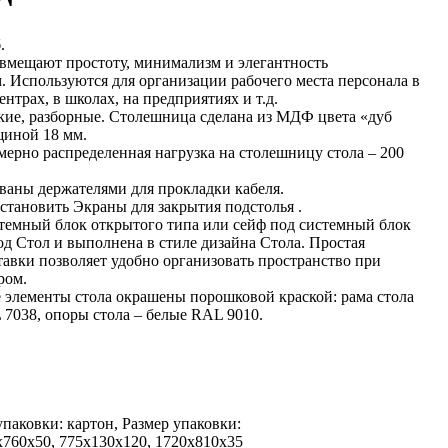
.
вмещают простоту, минимализм и элегантность
 Используются для организации рабочего места персонала в
ентрах, в школах, на предприятиях и т.д.
кие, разборные. Столешница сделана из МДФ цвета «дуб
иной 18 мм.
ерно распределенная нагрузка на столешницу стола – 200
ваны держателями для прокладки кабеля.
тановить Экраны для закрытия подстолья .
темный блок открытого типа или сейф под системный блок
од Стол и выполнена в стиле дизайна Стола. Простая
авки позволяет удобно организовать пространство при
ром.
 элементы стола окрашены порошковой краской: рама стола
L 7038, опоры стола – белые RAL 9010.
паковки: картон, Размер упаковки:
х760х50, 775х130х120, 1720х810х35