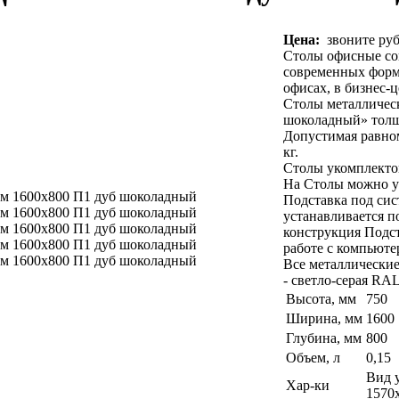
Цена:
звоните руб
Столы офисные со
современных форм.
офисах, в бизнес-ц
Столы металличес
шоколадный» толщ
Допустимая равном
кг.
Столы укомплекто
На Столы можно ус
Подставка под сис
устанавливается п
конструкция Подст
работе с компьюте
Все металлические
- светло-серая RA
Высота, мм
750
Ширина, мм
1600
Глубина, мм
800
Объем, л
0,15
Вид у
Хар-ки
1570