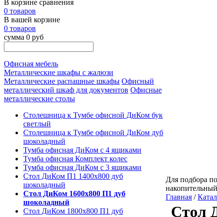
В корзине сравнения
0 товаров
В вашей корзине
0 товаров
сумма 0 руб
Офисная мебель
Металлические шкафы с жалюзи
Металлические распашные шкафы
Офисный
металлический шкаф для документов
Офисные
металлические столы
Столешница к Тумбе офисной ДиКом бук
светлый
Столешница к Тумбе офисной ДиКом дуб
шоколадный
Тумба офисная ДиКом с 4 ящиками
Тумба офисная Комплект колес
Тумба офисная ДиКом с 3 ящиками
Стол ДиКом П1 1400х800 дуб
Для подбора по
шоколадный
накопительный
Стол ДиКом 1600х800 П1 дуб
Главная
/
Катал
шоколадный
Стол 
Стол ДиКом 1800х800 П1 дуб