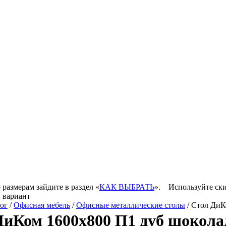
 размерам зайдите в раздел «
КАК ВЫБРАТЬ
».
Используйте ски
 вариант
ог
/
Офисная мебель
/
Офисные металлические столы
/ Стол ДиК
ДиКом 1600х800 П1 дуб шокол