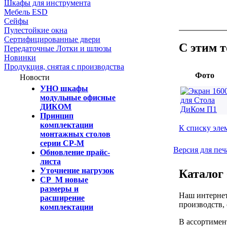
Шкафы для инструмента
Мебель ESD
Сейфы
Пулестойкие окна
Сертифицированные двери
С этим 
Передаточные Лотки и шлюзы
Новинки
Продукция, снятая с производства
Фото
Новости
УНО шкафы
модульные офисные
ДИКОМ
Принцип
комплектации
К списку эле
монтажных столов
серии СР-М
Версия для печ
Обновление прайс-
листа
Уточнение нагрузок
Каталог 
СР_М новые
размеры и
Наш интернет
расширение
производств,
комплектации
В ассортимен