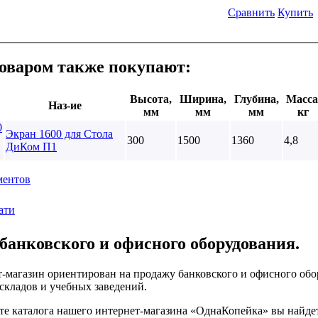
Сравнить
Купить
товаром также покупают:
Высота,
Ширина,
Глубина,
Масса
Наз-ие
мм
мм
мм
кг
Экран 1600 для Стола
300
1500
1360
4,8
ДиКом П1
ментов
ати
банковского и офисного оборудования.
-магазин ориентирован на продажу банковского и офисного обор
 складов и учебных заведений.
те каталога нашего интернет-магазина «ОднаКопейка» вы найде