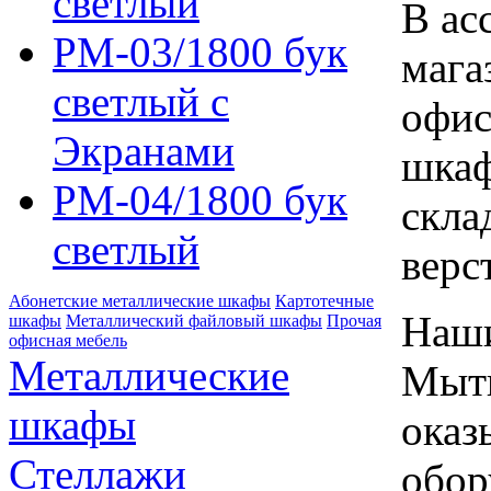
светлый
В ас
РМ-03/1800 бук
мага
светлый с
офис
Экранами
шкаф
РМ-04/1800 бук
скла
светлый
верс
Абонетские металлические шкафы
Картотечные
Наши
шкафы
Металлический файловый шкафы
Прочая
офисная мебель
Металлические
Мыти
шкафы
оказ
Стеллажи
обор