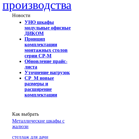
производства
Новости
УНО шкафы
модульные офисные
ДИКОМ
Принцип
комплектации
монтажных столов
серии СР-М
Обновление прайс-
листа
Уточнение нагрузок
СР_М новые
размеры и
расширение
комплектации
Как выбрать
Металлические шкафы с
жалюзи
cтеллаж для дачи