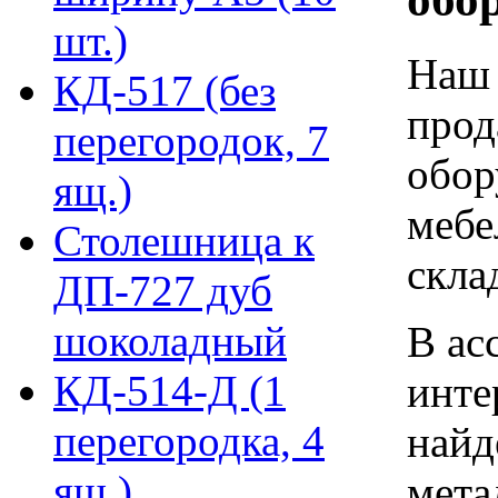
шт.)
Наш 
КД-517 (без
прод
перегородок, 7
обор
ящ.)
мебе
Столешница к
скла
ДП-727 дуб
шоколадный
В ас
КД-514-Д (1
инте
перегородка, 4
найд
ящ.)
мета