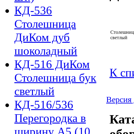
КД-536
Столешница
Столешниц
ДиКом дуб
светлый
шоколадный
КД-516 ДиКом
К сп
Столешница бук
светлый
Версия 
КД-516/536
Перегородка в
Кат
ширину А5 (10
обо