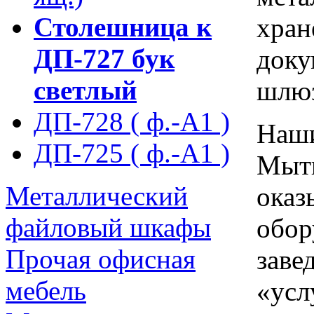
Столешница к
хран
ДП-727 бук
доку
светлый
шлю
ДП-728 ( ф.-А1 )
Наши
ДП-725 ( ф.-А1 )
Мыти
Металлический
оказ
файловый шкафы
обор
Прочая офисная
заве
мебель
«усл