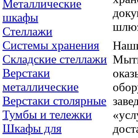
Металлические
доку
шкафы
шлю
Стеллажи
Системы хранения
Наши
Складские стеллажи
Мыти
Верстаки
оказ
металлические
обор
Верстаки столярные
заве
Тумбы и тележки
«усл
Шкафы для
дост