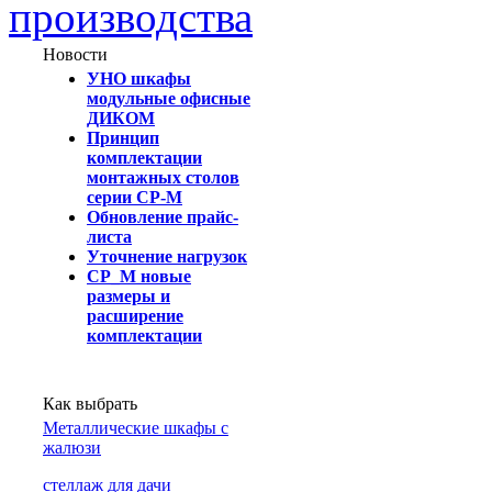
производства
Новости
УНО шкафы
модульные офисные
ДИКОМ
Принцип
комплектации
монтажных столов
серии СР-М
Обновление прайс-
листа
Уточнение нагрузок
СР_М новые
размеры и
расширение
комплектации
Как выбрать
Металлические шкафы с
жалюзи
cтеллаж для дачи