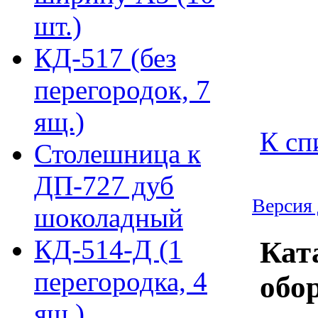
шт.)
КД-517 (без
перегородок, 7
ящ.)
К сп
Столешница к
ДП-727 дуб
Версия 
шоколадный
КД-514-Д (1
Кат
перегородка, 4
обо
ящ.)