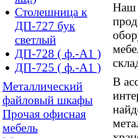
Наш 
Столешница к
прод
ДП-727 бук
обор
светлый
мебе
ДП-728 ( ф.-А1 )
скла
ДП-725 ( ф.-А1 )
В ас
Металлический
инте
файловый шкафы
найд
Прочая офисная
мета
мебель
хран