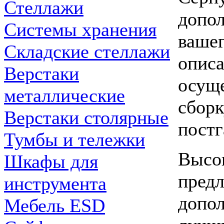
Стеллажи
допол
Системы хранения
вашег
Складские стеллажи
описа
Верстаки
осуще
металлические
сборк
Верстаки столярные
постг
Тумбы и тележки
Высок
Шкафы для
предл
инструмента
допол
Мебель ESD