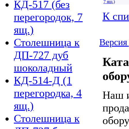
КД-517 (без
К спи
перегородок, 7
ящ.)
Столешница к
Версия 
ДП-727 дуб
Ката
шоколадный
обор
КД-514-Д (1
перегородка, 4
Наш и
ящ.)
прода
Столешница к
обору