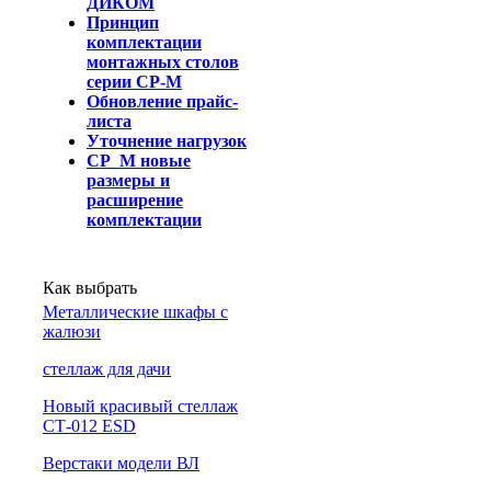
ДИКОМ
Принцип
комплектации
монтажных столов
серии СР-М
Обновление прайс-
листа
Уточнение нагрузок
СР_М новые
размеры и
расширение
комплектации
Как выбрать
Металлические шкафы с
жалюзи
cтеллаж для дачи
Новый красивый стеллаж
СТ-012 ESD
Верстаки модели ВЛ