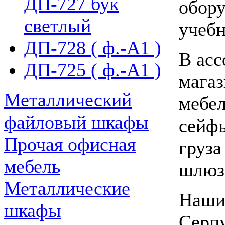
ДП-727 бук
обору
светлый
учебн
ДП-728 ( ф.-А1 )
В асс
ДП-725 ( ф.-А1 )
мага
Металлический
мебел
файловый шкафы
сейфы
Прочая офисная
груза
мебель
шлюз
Металлические
Наши
шкафы
Серпу