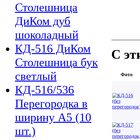
Столешница
ДиКом дуб
шоколадный
КД-516 ДиКом
С эт
Столешница бук
светлый
Фото
КД-516/536
Перегородка в
ширину А5 (10
шт.)