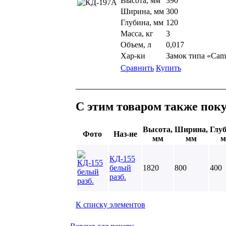
Высота, мм
390
Ширина, мм
300
Глубина, мм
120
Масса, кг
3
Объем, л
0,017
Хар-ки
Замок типа «Cam
Сравнить
Купить
С этим товаром также пок
Высота,
Ширина,
Глуб
Фото
Наз-ие
мм
мм
м
КД-155
белый
1820
800
400
разб.
К списку элементов