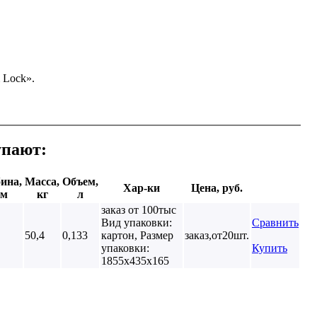
 Lock».
упают:
ина,
Масса,
Объем,
Хар-ки
Цена, руб.
м
кг
л
заказ от 100тыс
Вид упаковки:
Сравнить
50,4
0,133
картон, Размер
заказ,от20шт.
упаковки:
Купить
1855х435х165