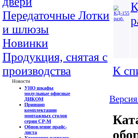
двери
К
Передаточные Лотки
р
и шлюзы
Новинки
Продукция, снятая с
К сп
производства
Новости
УНО шкафы
модульные офисные
Версия
ДИКОМ
Принцип
комплектации
Кат
монтажных столов
серии СР-М
Обновление прайс-
обо
листа
Уточнение нагрузок