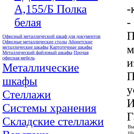
А,155/Б Полка
-
белая
-
П
Офисный металлический шкаф для документов
Офисные металлические столы
Абонетские
м
металлические шкафы
Картотечные шкафы
Металлический файловый шкафы
Прочая
офисная мебель
и
Металлические
П
шкафы
у
Стеллажи
И
Системы хранения
Г
Складские стеллажи
Вы
Ши