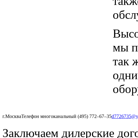
такж
обсл
Высо
мы п
так 
одни
обор
г.Москва
Телефон многоканальный (495) 772‒67‒35
d7726735@y
Заключаем дилерские дог