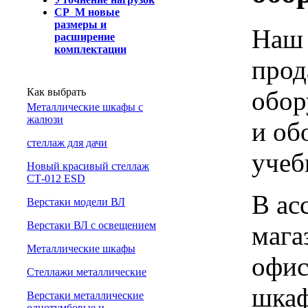
СР_М новые
размеры и
Наш 
расширение
комплектации
прод
обор
Как выбрать
Металлические шкафы с
жалюзи
и об
cтеллаж для дачи
учеб
Новый красивый стеллаж
СТ-012 ESD
В ас
Верстаки модели ВЛ
Верстаки ВЛ с освещением
мага
Металлические шкафы
офис
Стеллажи металлические
шкаф
Верстаки металлические
однотумбовые и