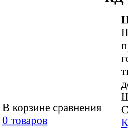
Ц
Ш
п
г
т
д
Ш
В корзине сравнения
С
0 товаров
К