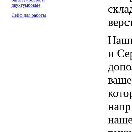
скла
двухтумбовые
Сейф для работы
верс
Наши
и Се
допо
ваше
кото
напр
наше