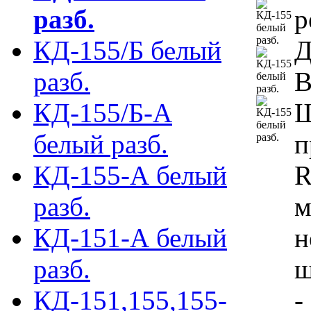
разб.
р
КД-155/Б белый
Д
разб.
В
КД-155/Б-А
Ш
белый разб.
п
КД-155-А белый
R
разб.
м
КД-151-А белый
н
разб.
ш
КД-151,155,155-
-