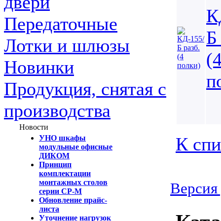
двери
К
Передаточные
Б
Лотки и шлюзы
(
Новинки
п
Продукция, снятая с
производства
Новости
К спи
УНО шкафы
модульные офисные
ДИКОМ
Принцип
комплектации
монтажных столов
Версия 
серии СР-М
Обновление прайс-
листа
Уточнение нагрузок