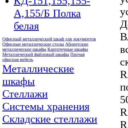
КД-151,155,155-
у
А,155/Б Полка
Д
белая
В
Офисный металлический шкаф для документов
Офисные металлические столы
Абонетские
в
металлические шкафы
Картотечные шкафы
Металлический файловый шкафы
Прочая
с
офисная мебель
Металлические
R
шкафы
п
Стеллажи
5
Системы хранения
R
Складские стеллажи
R