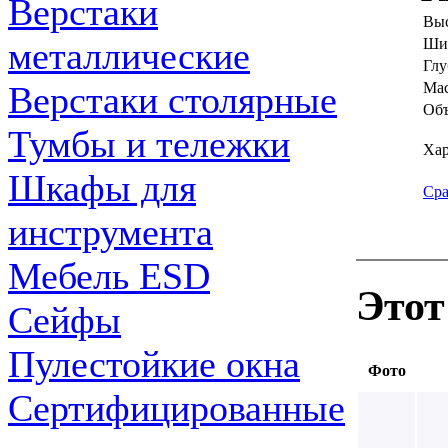
Верстаки
Выс
металлические
Ши
Глу
Верстаки столярные
Мас
Объ
Тумбы и тележки
Хар
Шкафы для
Сра
инструмента
Мебель ESD
Этот
Сейфы
Пулестойкие окна
Фото
Сертифицированные