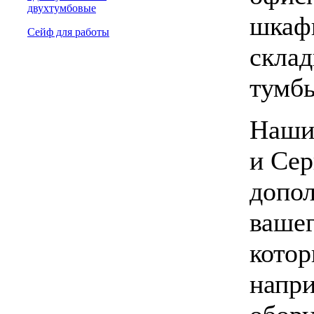
двухтумбовые
шкафы
Сейф для работы
склад
тумбы
Наши
и Сер
допол
вашег
котор
напри