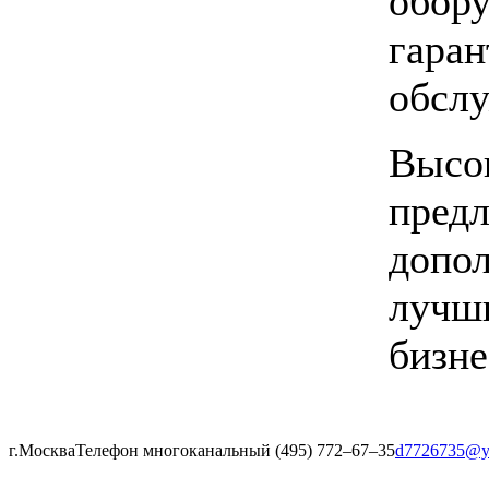
обору
гаран
обслу
Высок
предл
допол
лучши
бизне
г.Москва
Телефон многоканальный (495) 772‒67‒35
d7726735@y