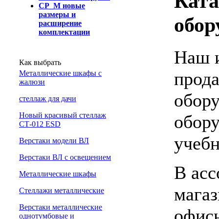
Ката
СР_М новые
размеры и
обор
расширение
комплектации
Наш и
Как выбрать
прода
Металлические шкафы с
жалюзи
обору
cтеллаж для дачи
Новый красивый стеллаж
обору
СТ-012 ESD
учебн
Верстаки модели ВЛ
Верстаки ВЛ с освещением
В асс
Металлические шкафы
магаз
Стеллажи металлические
Верстаки металлические
офисн
однотумбовые и