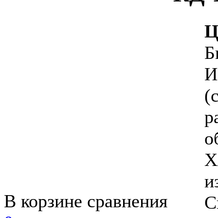
Ц
Б
И
(
р
о
Х
и
В корзине сравнения
С