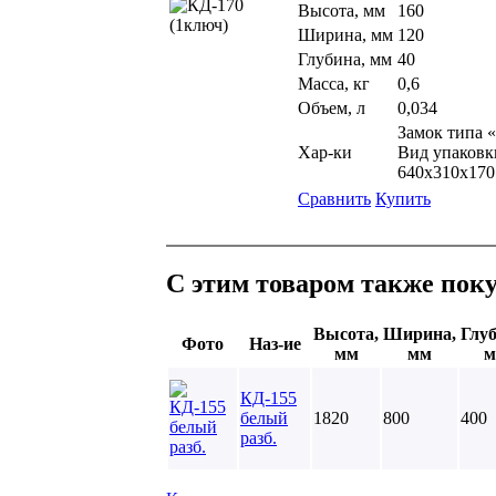
Высота, мм
160
Ширина, мм
120
Глубина, мм
40
Масса, кг
0,6
Объем, л
0,034
Замок типа 
Хар-ки
Вид упаковки
640х310х170
Сравнить
Купить
С этим товаром также пок
Высота,
Ширина,
Глуб
Фото
Наз-ие
мм
мм
м
КД-155
белый
1820
800
400
разб.