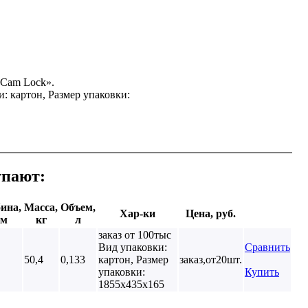
«Cam Lock».
: картон, Размер упаковки:
упают:
ина,
Масса,
Объем,
Хар-ки
Цена, руб.
м
кг
л
заказ от 100тыс
Вид упаковки:
Сравнить
50,4
0,133
картон, Размер
заказ,от20шт.
упаковки:
Купить
1855х435х165