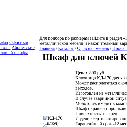
Для подбора по размерам зайдите в раздел «
кафы
Офисный
металлической мебели и накопительный вар
столы
Абонетские
Главная
/
Каталог
/
Офисная мебель
/
Прочая
йловый шкафы
Шкаф для ключей КД
Цена:
800 руб.
Ключница КД-170 для хра
Может располагаться око
выходов.
Изготовлен из металлическ
В случае аварийной ситуа
Молоточек входит в комп
Шкаф окрашен порошковой
Поверхность- шагрень.
Изделие сертифицировано
Гарантийный срок -12 мес