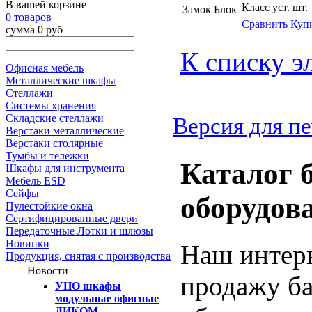
В вашей корзине
Класс уст.
шт.
Замок Блок
0 товаров
Сравнить
Куп
сумма 0 руб
К списку э
Офисная мебель
Металлические шкафы
Стеллажи
Системы хранения
Складские стеллажи
Версия для пе
Верстаки металлические
Верстаки столярные
Тумбы и тележки
Каталог 
Шкафы для инструмента
Мебель ESD
Сейфы
оборудов
Пулестойкие окна
Сертифицированные двери
Передаточные Лотки и шлюзы
Новинки
Наш интерн
Продукция, снятая с производства
Новости
продажу ба
УНО шкафы
модульные офисные
ДИКОМ