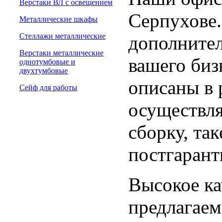
Верстаки ВЛ с освещением
Серпухове.
Металлические шкафы
Стеллажи металлические
дополнител
Верстаки металлические
вашего биз
однотумбовые и
двухтумбовые
описаны в 
Сейф для работы
осуществля
сборку, та
постгарант
Высокое ка
предлагаем