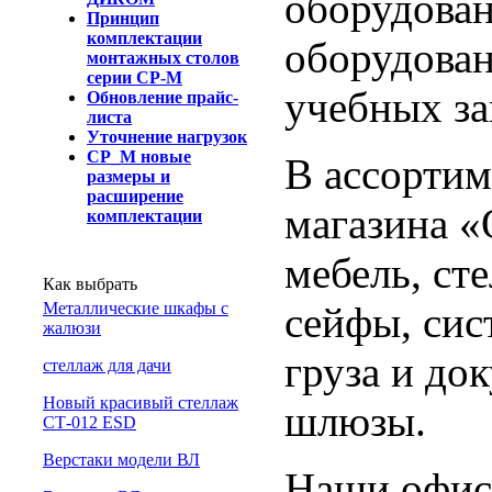
оборудован
Принцип
комплектации
оборудован
монтажных столов
серии СР-М
учебных за
Обновление прайс-
листа
Уточнение нагрузок
СР_М новые
В ассортим
размеры и
расширение
магазина 
комплектации
мебель, ст
Как выбрать
сейфы, сис
Металлические шкафы с
жалюзи
груза и до
cтеллаж для дачи
Новый красивый стеллаж
шлюзы.
СТ-012 ESD
Верстаки модели ВЛ
Наши офис