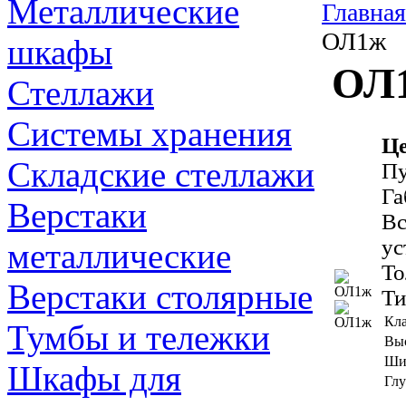
Металлические
Главная
ОЛ1ж
шкафы
ОЛ
Стеллажи
Системы хранения
Це
Складские стеллажи
Пу
Га
Верстаки
Вс
ус
металлические
То
Верстаки столярные
Ти
Кла
Тумбы и тележки
Выс
Ши
Шкафы для
Глу