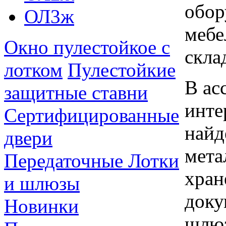
обор
ОЛ3ж
мебе
Окно пулестойкое с
скла
лотком
Пулестойкие
В ас
защитные ставни
инте
Сертифицированные
найд
двери
мета
Передаточные Лотки
хран
и шлюзы
доку
Новинки
шлю