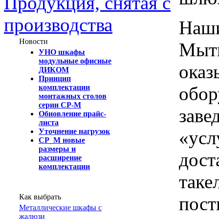
Продукция, снятая с
производства
Наши
Новости
Мыти
УНО шкафы
модульные офисные
оказ
ДИКОМ
Принцип
обор
комплектации
монтажных столов
серии СР-М
заве
Обновление прайс-
листа
«усл
Уточнение нагрузок
СР_М новые
размеры и
дост
расширение
комплектации
таке
Как выбрать
пост
Металлические шкафы с
жалюзи