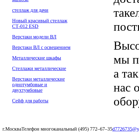
таке
cтеллаж для дачи
Новый красивый стеллаж
пост
СТ-012 ESD
Верстаки модели ВЛ
Высо
Верстаки ВЛ с освещением
мы п
Металлические шкафы
Стеллажи металлические
а та
Верстаки металлические
нас 
однотумбовые и
двухтумбовые
обор
Сейф для работы
г.Москва
Телефон многоканальный (495) 772‒67‒35
d7726735@y