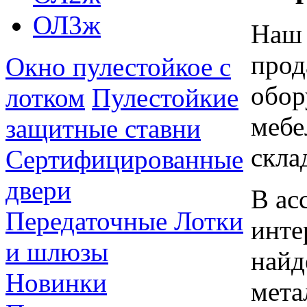
ОЛ3ж
Наш 
прод
Окно пулестойкое с
обор
лотком
Пулестойкие
мебе
защитные ставни
скла
Сертифицированные
двери
В ас
Передаточные Лотки
инте
и шлюзы
найд
Новинки
мета