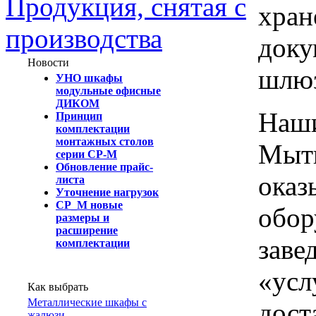
Продукция, снятая с
хран
производства
доку
Новости
шлю
УНО шкафы
модульные офисные
ДИКОМ
Наши
Принцип
комплектации
монтажных столов
Мыти
серии СР-М
Обновление прайс-
оказ
листа
Уточнение нагрузок
СР_М новые
обор
размеры и
расширение
заве
комплектации
«усл
Как выбрать
Металлические шкафы с
дост
жалюзи