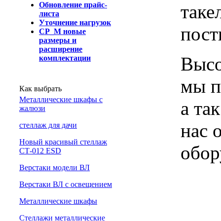
Обновление прайс-
таке
листа
Уточнение нагрузок
пост
СР_М новые
размеры и
расширение
Высо
комплектации
мы п
Как выбрать
Металлические шкафы с
а та
жалюзи
нас 
cтеллаж для дачи
Новый красивый стеллаж
обор
СТ-012 ESD
Верстаки модели ВЛ
Верстаки ВЛ с освещением
Металлические шкафы
Стеллажи металлические