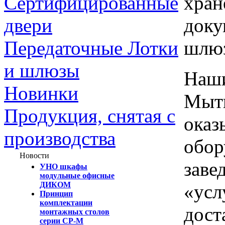
хран
Сертифицированные
доку
двери
шлю
Передаточные Лотки
и шлюзы
Наши
Новинки
Мыти
Продукция, снятая с
оказ
производства
обор
Новости
заве
УНО шкафы
модульные офисные
ДИКОМ
«усл
Принцип
комплектации
дост
монтажных столов
серии СР-М