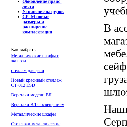
Обновление прайс-
листа
учеб
Уточнение нагрузок
СР_М новые
размеры и
В ас
расширение
комплектации
мага
Как выбрать
мебе
Металлические шкафы с
жалюзи
сейф
cтеллаж для дачи
груз
Новый красивый стеллаж
СТ-012 ESD
шлю
Верстаки модели ВЛ
Верстаки ВЛ с освещением
Наши
Металлические шкафы
Серп
Стеллажи металлические