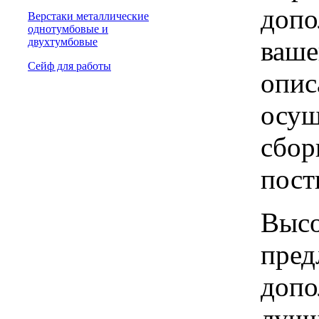
допо
Верстаки металлические
однотумбовые и
ваше
двухтумбовые
Сейф для работы
опис
осущ
сбор
пост
Высо
пред
допо
лучш