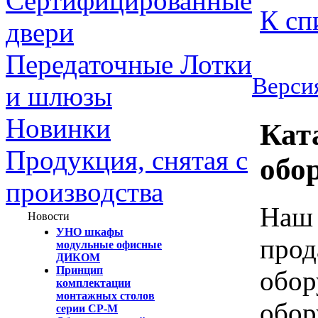
Сертифицированные
К сп
двери
Передаточные Лотки
Версия
и шлюзы
Новинки
Кат
Продукция, снятая с
обо
производства
Наш 
Новости
УНО шкафы
прод
модульные офисные
ДИКОМ
Принцип
обор
комплектации
монтажных столов
обор
серии СР-М