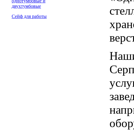
однотумбовые и
двухтумбовые
стел
Сейф для работы
хран
верс
Наши
Серп
услу
заве
напр
обор