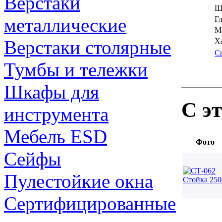
Верстаки
Ш
металлические
Г
Ма
Верстаки столярные
Х
С
Тумбы и тележки
Шкафы для
С э
инструмента
Мебель ESD
Фото
Сейфы
Пулестойкие окна
Сертифицированные