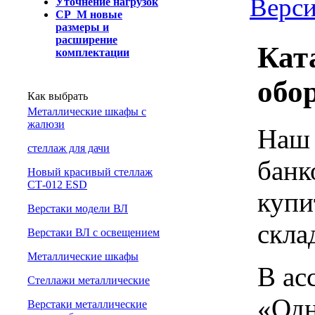
Верси
Уточнение нагрузок
СР_М новые
размеры и
расширение
Кат
комплектации
обо
Как выбрать
Металлические шкафы с
жалюзи
Наш 
cтеллаж для дачи
банк
Новый красивый стеллаж
СТ-012 ESD
купи
Верстаки модели ВЛ
скла
Верстаки ВЛ с освещением
Металлические шкафы
В ас
Стеллажи металлические
«Одн
Верстаки металлические