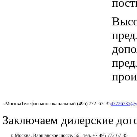
пост
Высо
пред
допо
пред
прои
г.Москва
Телефон многоканальный (495) 772‒67‒35
d7726735@y
Заключаем дилерские дог
г. Москва, Варшавское шоссе, 56 - тел. +7 495 772-67-35