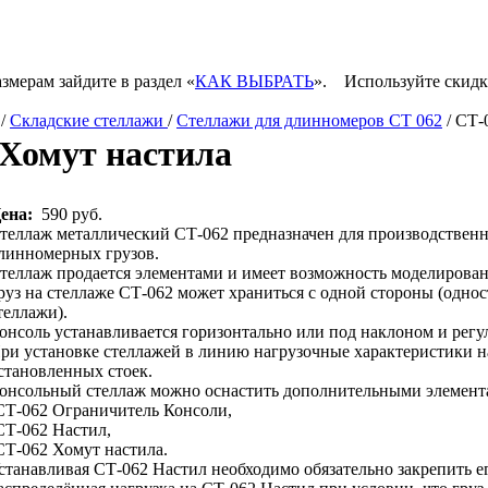
змерам зайдите в раздел «
КАК ВЫБРАТЬ
».
Используйте скидк
/
Складские стеллажи
/
Стеллажи для длинномеров СТ 062
/ СТ-
 Хомут настила
ена:
590 руб.
теллаж металлический СТ-062 предназначен для производственн
линномерных грузов.
теллаж продается элементами и имеет возможность моделировани
руз на стеллаже СТ-062 может храниться с одной стороны (однос
теллажи).
онсоль устанавливается горизонтально или под наклоном и регу
ри установке стеллажей в линию нагрузочные характеристики н
становленных стоек.
онсольный стеллаж можно оснастить дополнительными элемент
СТ-062 Ограничитель Консоли,
СТ-062 Настил,
СТ-062 Хомут настила.
станавливая СТ-062 Настил необходимо обязательно закрепить 