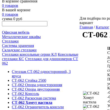
В корзине сравнения
0 товаров
В вашей корзине
0 товаров
Для подбора по ра
сумма 0 руб
вариант
Главная
/
Каталог
Офисная мебель
СТ-062
Металлические шкафы
Стеллажи
Системы хранения
Ц
Складские стеллажи
С
Стеллажи консольные серии КЛ
Консольные
д
стеллажи КС
Стеллажи для длинномеров СТ
С
062
Г
с
Стеллаж СТ-062 односторонний, 3
К
яруса
П
СТ-062 Стойка 2500
у
СТ-062 Опора односторонняя
К
СТ-062 Опора двусторонняя
-
СТ-062 Консоль
-
СТ-062 Раскосная система
-
СТ-062 Хомут настила
У
СТ-062 Ограничитель консоли