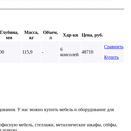
Глубина,
Масса,
Объем,
Хар-ки
Цена, руб.
мм
кг
л
Сравнить
6
00
115,9
-
48710
консолей
Купить
ования. У нас можно купить мебель и оборудование для
офисную мебель, стеллажи, металлические шкафы, сейфы,
 и шлюзы.