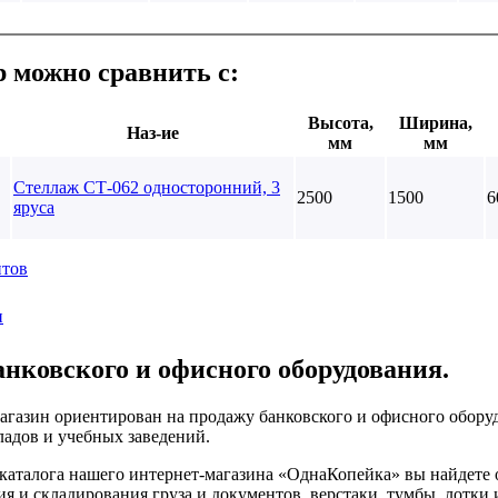
р можно сравнить с:
Высота,
Ширина,
Наз-ие
мм
мм
Стеллаж СТ-062 односторонний, 3
2500
1500
6
яруса
нтов
и
анковского и офисного оборудования.
агазин ориентирован на продажу банковского и офисного оборуд
ладов и учебных заведений.
 каталога нашего интернет-магазина «ОднаКопейка» вы найдете 
я и складирования груза и документов, верстаки, тумбы, лотки