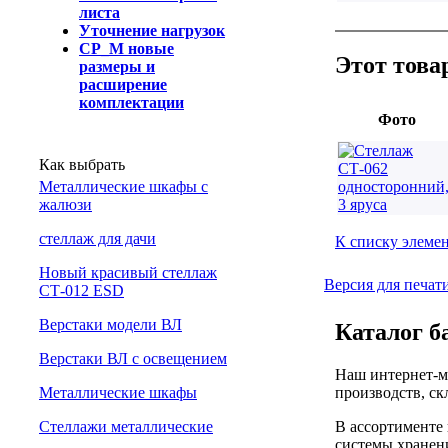
листа
Уточнение нагрузок
СР_М новые
Этот това
размеры и
расширение
комплектации
Фото
Как выбрать
Металлические шкафы с
жалюзи
cтеллаж для дачи
К списку элеме
Новый красивый стеллаж
Версия для печат
СТ-012 ESD
Верстаки модели ВЛ
Каталог б
Верстаки ВЛ с освещением
Наш интернет-м
производств, ск
Металлические шкафы
В ассортименте
Стеллажи металлические
системы хранени