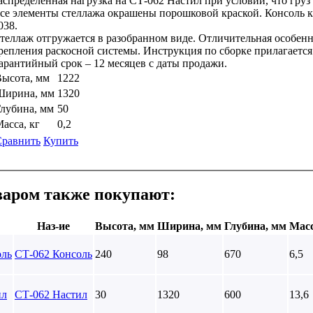
аспределённая нагрузка на СТ-062 Настил при условии, что груз 
се элементы стеллажа окрашены порошковой краской. Консоль 
038.
теллаж отгружается в разобранном виде. Отличительная особенн
репления раскосной системы. Инструкция по сборке прилагается
арантийный срок – 12 месяцев с даты продажи.
ысота, мм
1222
Ширина, мм
1320
лубина, мм
50
асса, кг
0,2
Сравнить
Купить
варом также покупают:
Наз-ие
Высота, мм
Ширина, мм
Глубина, мм
Масс
СТ-062 Консоль
240
98
670
6,5
СТ-062 Настил
30
1320
600
13,6