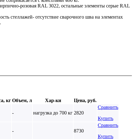
не соприкасается с консолями 400 кг.
кирпично-розовая RAL 3022, остальные элементы серые RAL
ость стеллажей- отсутствие сварочного шва на элементах
.
а, кг
Объем, л
Хар-ки
Цена, руб.
Сравнить
-
нагрузка до 700 кг
2820
Купить
Сравнить
-
8730
Купить