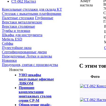
р
СТ-062 Настил
В
7
Консольные стеллажи для склада KT
С
Стеллаж с выкатными платформами
к
Палетные стеллажи
Глубинные
Г
Верстаки металлические
Верстаки столярные
В
Тумбы и тележки
Шкафы для инструмента
Г
Мебель ESD
М
Сейфы
Пулестойкие окна
Сертифицированные двери
Передаточные Лотки и шлюзы
Новинки
С этим то
Продукция, снятая с производства
Новости
УНО шкафы
Фото
модульные офисные
ДИКОМ
Принцип
комплектации
монтажных столов
серии СР-М
Обновление прайс-