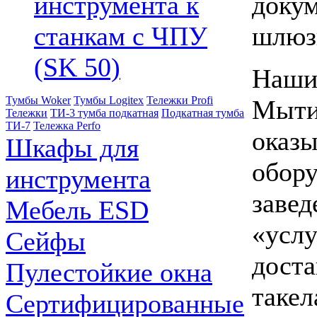
докум
инструмента к
шлюз
станкам с ЧПУ
(SK 50)
Наши 
Тумбы Woker
Тумбы Logitex
Тележки Profi
Мыти
Тележки
ТИ-3 тумба подкатная
Подкатная тумба
ТИ-7
Тележка Perfo
оказы
Шкафы для
обору
инструмента
завед
Мебель ESD
«услу
Сейфы
доста
Пулестойкие окна
такел
Сертифицированные