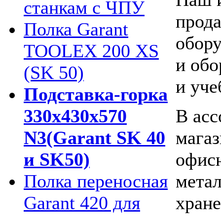
станкам с ЧПУ
прода
Полка Garant
обору
TOOLEX 200 XS
и обо
(SK 50)
и уче
Подставка-горка
В асс
330х430х570
магаз
N3(Garant SK 40
офисн
и SK50)
мета
Полка переносная
хране
Garant 420 для