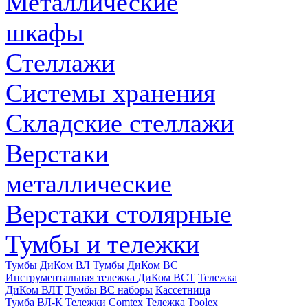
Металлические
шкафы
Стеллажи
Системы хранения
Складские стеллажи
Верстаки
металлические
Верстаки столярные
Тумбы и тележки
Тумбы ДиКом ВЛ
Тумбы ДиКом ВС
Инструментальная тележка ДиКом ВСТ
Тележка
ДиКом ВЛТ
Тумбы ВС наборы
Кассетница
Тумба ВЛ-К
Тележки Comtex
Тележка Toolex