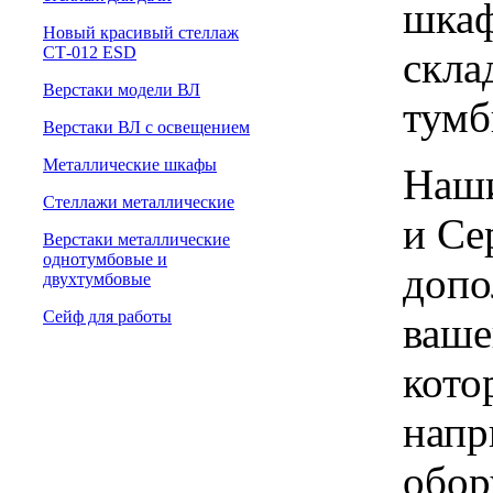
шкаф
Новый красивый стеллаж
СТ-012 ESD
скла
Верстаки модели ВЛ
тумб
Верстаки ВЛ с освещением
Металлические шкафы
Наши
Стеллажи металлические
и Се
Верстаки металлические
однотумбовые и
допо
двухтумбовые
Сейф для работы
ваше
кото
напр
обор