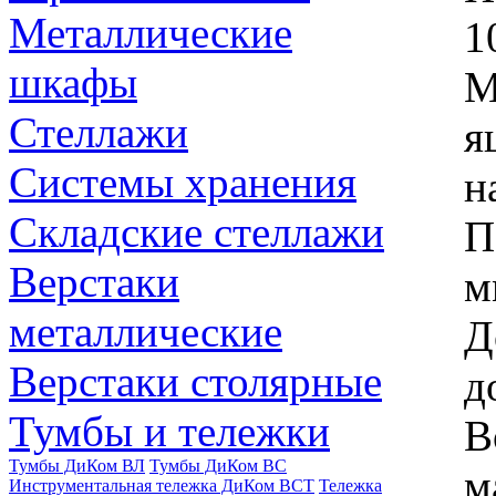
Металлические
1
шкафы
М
Стеллажи
я
Системы хранения
н
Складские стеллажи
П
Верстаки
м
металлические
Д
Верстаки столярные
д
Тумбы и тележки
В
Тумбы ДиКом ВЛ
Тумбы ДиКом ВС
м
Инструментальная тележка ДиКом ВСТ
Тележка