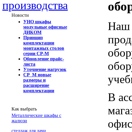
производства
обо
Новости
УНО шкафы
Наш 
модульные офисные
ДИКОМ
прод
Принцип
комплектации
монтажных столов
обор
серии СР-М
Обновление прайс-
обор
листа
Уточнение нагрузок
СР_М новые
учеб
размеры и
расширение
комплектации
В ас
мага
Как выбрать
Металлические шкафы с
офис
жалюзи
cтеллаж для дачи