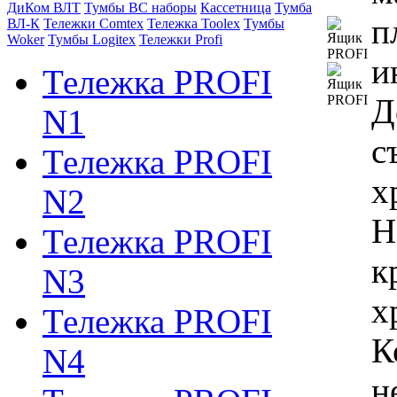
ДиКом ВЛТ
Тумбы ВС наборы
Кассетница
Тумба
п
ВЛ-К
Тележки Comtex
Тележка Toolex
Тумбы
Woker
Тумбы Logitex
Тележки Profi
и
Тележка PROFI
Д
N1
с
Тележка PROFI
х
N2
Н
Тележка PROFI
к
N3
х
Тележка PROFI
К
N4
н