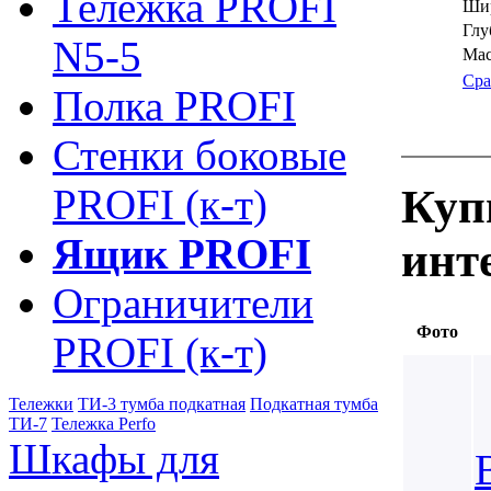
Тележка PROFI
Шир
Глу
N5-5
Мас
Сра
Полка PROFI
Стенки боковые
Куп
PROFI (к-т)
Ящик PROFI
инт
Ограничители
Фото
PROFI (к-т)
Тележки
ТИ-3 тумба подкатная
Подкатная тумба
ТИ-7
Тележка Perfo
Шкафы для