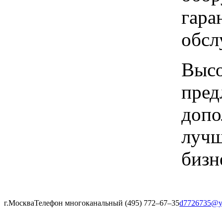
гара
обсл
Высо
пред
допо
лучш
бизн
г.Москва
Телефон многоканальный (495) 772‒67‒35
d7726735@y