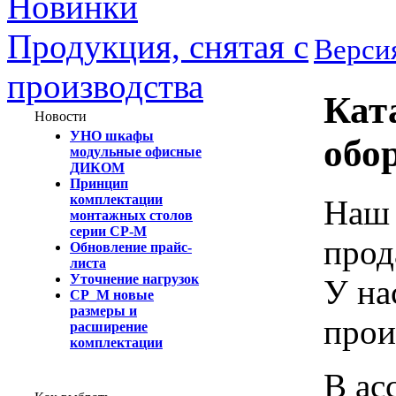
Новинки
Продукция, снятая с
Версия
производства
Кат
Новости
УНО шкафы
обо
модульные офисные
ДИКОМ
Принцип
комплектации
Наш 
монтажных столов
серии СР-М
прод
Обновление прайс-
листа
Уточнение нагрузок
У на
СР_М новые
размеры и
прои
расширение
комплектации
В ас