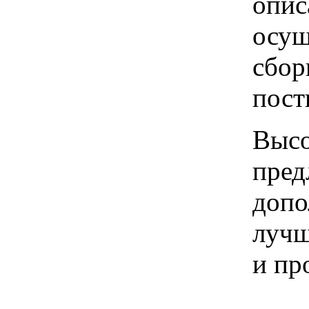
опис
осущ
сбор
пост
Высо
пред
допо
лучш
и пр