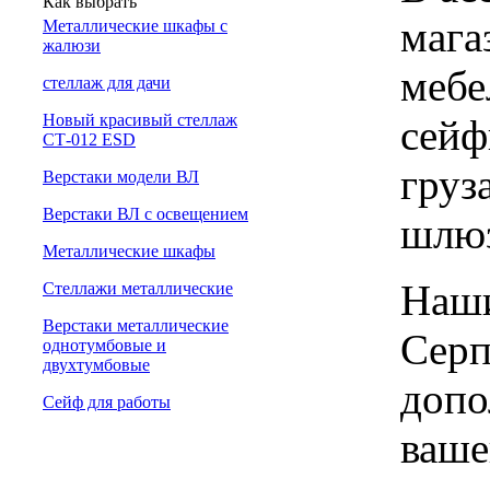
Как выбрать
мага
Металлические шкафы с
жалюзи
мебе
cтеллаж для дачи
Новый красивый стеллаж
сейф
СТ-012 ESD
груз
Верстаки модели ВЛ
Верстаки ВЛ с освещением
шлю
Металлические шкафы
Наши
Стеллажи металлические
Верстаки металлические
Серп
однотумбовые и
двухтумбовые
допо
Сейф для работы
ваше