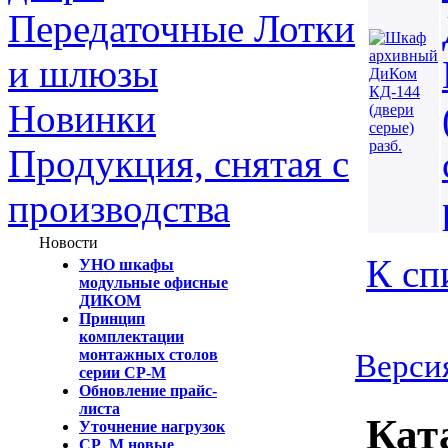
Передаточные Лотки
и шлюзы
Новинки
Продукция, снятая с
производства
Новости
К сп
УНО шкафы
модульные офисные
ДИКОМ
Принцип
комплектации
монтажных столов
Версия
серии СР-М
Обновление прайс-
листа
Кат
Уточнение нагрузок
СР_М новые