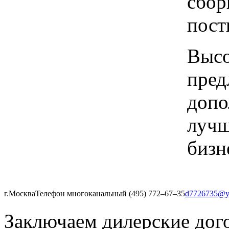
сбор
пост
Высо
пред
допо
лучш
бизн
г.Москва
Телефон многоканальный (495) 772‒67‒35
d7726735@y
Заключаем дилерские дог