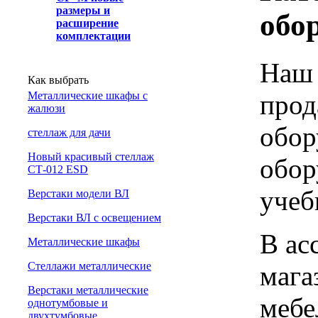
размеры и
обо
расширение
комплектации
Наш 
Как выбрать
прод
Металлические шкафы с
жалюзи
обор
cтеллаж для дачи
Новый красивый стеллаж
обор
СТ-012 ESD
учеб
Верстаки модели ВЛ
Верстаки ВЛ с освещением
В ас
Металлические шкафы
Стеллажи металлические
мага
Верстаки металлические
мебе
однотумбовые и
двухтумбовые