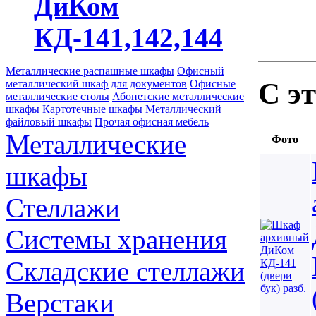
ДиКом
КД-141,142,144
Металлические распашные шкафы
Офисный
С э
металлический шкаф для документов
Офисные
металлические столы
Абонетские металлические
шкафы
Картотечные шкафы
Металлический
файловый шкафы
Прочая офисная мебель
Металлические
Фото
шкафы
Стеллажи
Системы хранения
Складские стеллажи
Верстаки