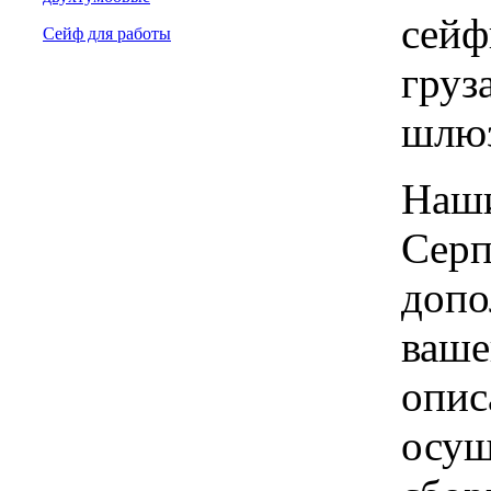
сейф
Сейф для работы
груз
шлю
Наши
Серп
допо
ваше
опис
осущ