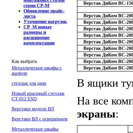
монтажных столов
Верстак ДиКом ВС-150
серии СР-М
Обновление прайс-
Верстак ДиКом ВС-200
листа
Уточнение нагрузок
Верстак ДиКом ВС-200
СР_М новые
Верстак ДиКом ВС-200
размеры и
Верстак ДиКом ВС-200
расширение
Верстак ДиКом ВС-200
комплектации
Верстак ДиКом ВС-200
Верстак ДиКом ВС-200
Как выбрать
Верстак ДиКом ВС-200
Металлические шкафы с
Верстак ДиКом ВС-200
жалюзи
В ящики ту
cтеллаж для дачи
Новый красивый стеллаж
На все ком
СТ-012 ESD
Верстаки модели ВЛ
экраны
:
Верстаки ВЛ с освещением
Металлические шкафы