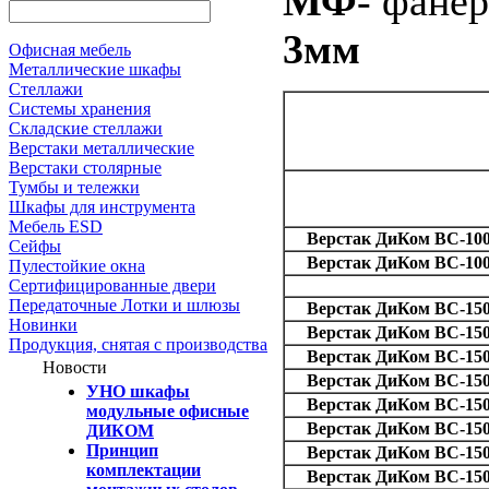
МФ
- фане
3мм
Офисная мебель
Металлические шкафы
Стеллажи
Системы хранения
Складские стеллажи
Верстаки металлические
Верстаки столярные
Тумбы и тележки
Шкафы для инструмента
Мебель ESD
Верстак ДиКом ВС-100
Сейфы
Верстак ДиКом ВС-100
Пулестойкие окна
Сертифицированные двери
Передаточные Лотки и шлюзы
Верстак ДиКом ВС-150
Новинки
Верстак ДиКом ВС-150
Продукция, снятая с производства
Верстак ДиКом ВС-150
Новости
Верстак ДиКом ВС-150
УНО шкафы
Верстак ДиКом ВС-150
модульные офисные
Верстак ДиКом ВС-150
ДИКОМ
Принцип
Верстак ДиКом ВС-150
комплектации
Верстак ДиКом ВС-150