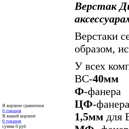
Верстак Д
аксессуара
Верстаки с
образом, и
У всех ком
ВС-
40мм
Ф
-фанера
ЦФ
-фанер
В корзине сравнения
0 товаров
1,5мм
для 
В вашей корзине
0 товаров
сумма 0 руб