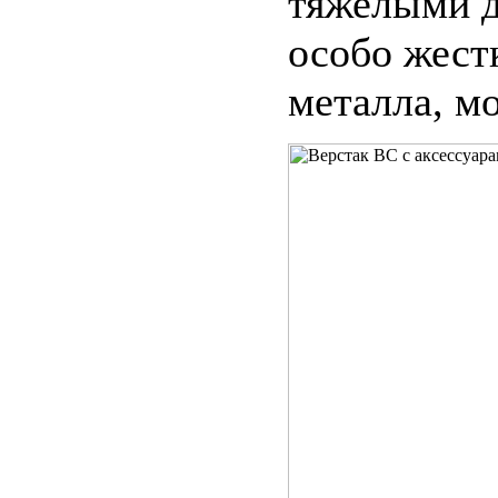
тяжелыми д
особо жест
металла, м