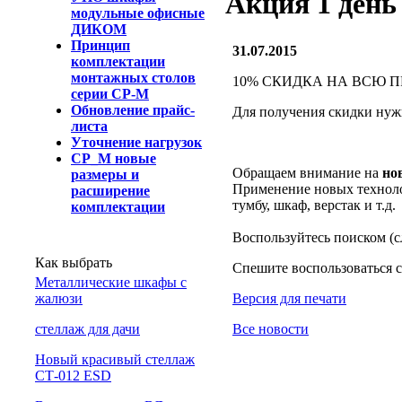
Акция 1 день
модульные офисные
ДИКОМ
Принцип
31.07.2015
комплектации
монтажных столов
10% СКИДКА НА ВСЮ ПРО
серии СР-М
Обновление прайс-
Для получения скидки нужн
листа
Уточнение нагрузок
СР_М новые
Обращаем внимание на
но
размеры и
Применение новых техноло
расширение
тумбу, шкаф, верстак и т.д.
комплектации
Воспользуйтесь поиском (сл
Как выбрать
Спешите воспользоваться 
Металлические шкафы с
жалюзи
Версия для печати
cтеллаж для дачи
Все новости
Новый красивый стеллаж
СТ-012 ESD