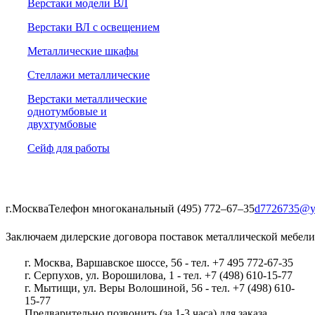
Верстаки модели ВЛ
Верстаки ВЛ с освещением
Металлические шкафы
Стеллажи металлические
Верстаки металлические
однотумбовые и
двухтумбовые
Сейф для работы
г.Москва
Телефон многоканальный (495) 772‒67‒35
d7726735@y
Заключаем дилерские договора поставок металлической мебели
г. Москва, Варшавское шоссе, 56 - тел. +7 495 772-67-35
г. Серпухов, ул. Ворошилова, 1 - тел. +7 (498) 610-15-77
г. Мытищи, ул. Веры Волошиной, 56 - тел. +7 (498) 610-
15-77
Предварительно позвонить (за 1-3 часа) для заказа