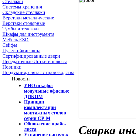
Стеллажи
Системы хранения
Складские стеллажи
Верстаки металлические
Верстаки столярные
Тумбы и тележки
Шкафы для инструмента
Мебель ESD
Сейфы
Пулестойкие окна
Сертифицированные двери
Передаточные Лотки и шлюзы
Новинки
Продукция, снятая с производства
Новости
УНО шкафы
модульные офисные
ДИКОМ
Принцип
комплектации
монтажных столов
серии СР-М
Обновление прайс-
Сварка ин
листа
Уточнение нагрузок