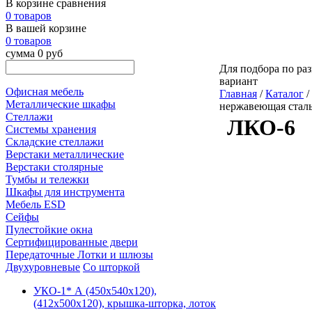
В корзине сравнения
0 товаров
В вашей корзине
0 товаров
сумма 0 руб
Для подбора по раз
вариант
Офисная мебель
Главная
/
Каталог
/
Металлические шкафы
нержавеющая стал
Стеллажи
ЛКО-6
Системы хранения
Складские стеллажи
Верстаки металлические
Верстаки столярные
Тумбы и тележки
Шкафы для инструмента
Мебель ESD
Сейфы
Пулестойкие окна
Сертифицированные двери
Передаточные Лотки и шлюзы
Двухуровневые
Со шторкой
УКО-1* А (450х540х120),
(412х500х120), крышка-шторка, лоток