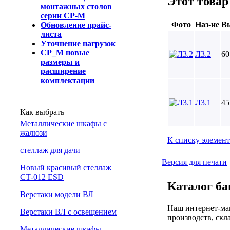
Этот товар
монтажных столов
серии СР-М
Фото
Наз-ие
Вы
Обновление прайс-
листа
Уточнение нагрузок
СР_М новые
Л3.2
60
размеры и
расширение
комплектации
Л3.1
45
Как выбрать
Металлические шкафы с
жалюзи
К списку элемен
cтеллаж для дачи
Версия для печати
Новый красивый стеллаж
СТ-012 ESD
Каталог ба
Верстаки модели ВЛ
Наш интернет-маг
Верстаки ВЛ с освещением
производств, скл
Металлические шкафы