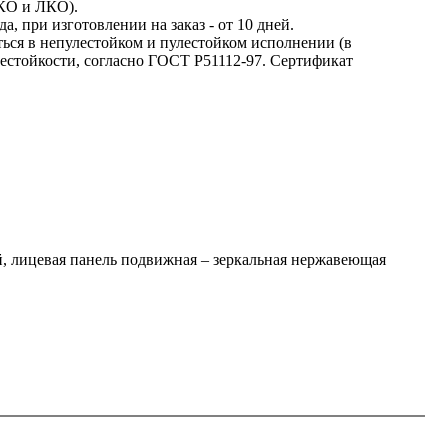
СКО и ЛКО).
а, при изготовлении на заказ - от 10 дней.
ться в непулестойком и пулестойком исполнении (в
лестойкости, согласно ГОСТ Р51112-97. Сертификат
 лицевая панель подвижная – зеркальная нержавеющая