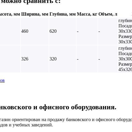
 можно сравнить с:
сота, мм
Ширина, мм
Глубина, мм
Масса, кг
Объем, л
глубин
Посад
460
620
-
-
30х33
Размер
30х33
глубин
Посад
326
320
-
-
30х30
Размер
45х32
тов
нковского и офисного оборудования.
азин ориентирован на продажу банковского и офисного оборудо
адов и учебных заведений.