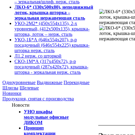
– зеркальная/шлиф. нерж. сталь
ЛКО-6* (330х500х80), неподвижный
лоток, крышка-шторка –
зеркальная нержавеющая сталь
УКО-2М2* (450х554х135), 2-х
уровневый, (412х500х135), крышка-
шторка, лоток – нерж. сталь
УКО-1Б*А (646х554х207), р-р
посадочный (646х554х225) крышка-
шторка нерж. сталь
Л1.2 нерж. со шторкой
СКО-1М*А (317х450х72), р-р
посадочный (287х420х72), крышка-
шторка - зеркальная нерж. сталь
Одноуровневые
Выдвижные
Перекидные
Шлюзы
Щелевые
Новинки
Продукция, снятая с производства
Новости
УНО шкафы
модульные офисные
ДИКОМ
Принцип
комплектации