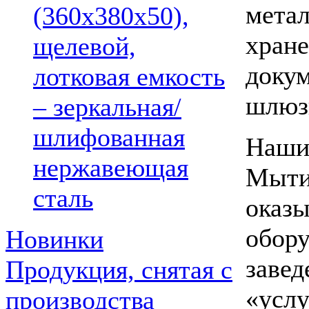
мета
(360х380х50),
хране
щелевой,
докум
лотковая емкость
шлюз
– зеркальная/
шлифованная
Наши 
нержавеющая
Мыти
сталь
оказы
обору
Новинки
завед
Продукция, снятая с
«услу
производства