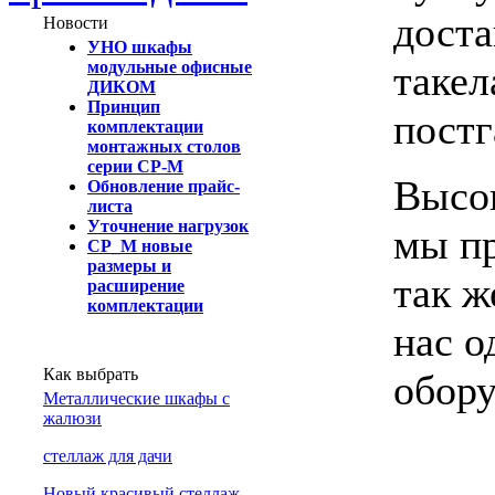
доста
Новости
УНО шкафы
такел
модульные офисные
ДИКОМ
Принцип
постг
комплектации
монтажных столов
серии СР-М
Высок
Обновление прайс-
листа
Уточнение нагрузок
мы пр
СР_М новые
размеры и
так ж
расширение
комплектации
нас о
Как выбрать
обору
Металлические шкафы с
жалюзи
cтеллаж для дачи
Новый красивый стеллаж