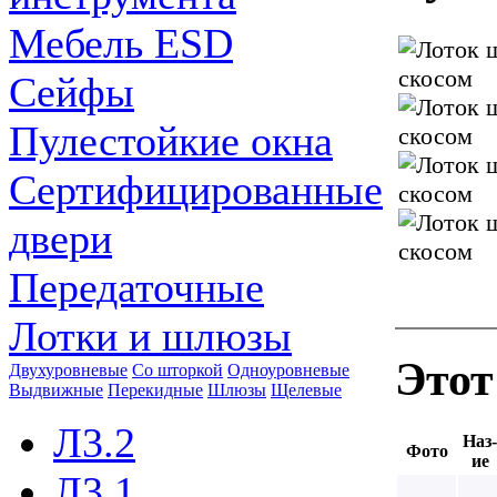
Мебель ESD
Сейфы
Пулестойкие окна
Сертифицированные
двери
Передаточные
Лотки и шлюзы
Этот
Двухуровневые
Со шторкой
Одноуровневые
Выдвижные
Перекидные
Шлюзы
Щелевые
Л3.2
Наз-
Фото
ие
Л3.1