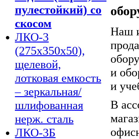
пулестойкий) со
обор
скосом
Наш и
ЛКО-3
прода
(275х350х50),
обору
щелевой,
и обо
лотковая емкость
и уче
– зеркальная/
В асс
шлифованная
магаз
нерж. сталь
офисн
ЛКО-3Б