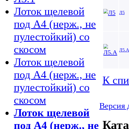
Лоток щелевой
Л5
под А4 (нерж., не
пулестойкий) со
скосом
Л5.
Лоток щелевой
под А4 (нерж., не
К спи
пулестойкий) со
скосом
Версия 
Лоток щелевой
Ката
под А4 (нерж., не