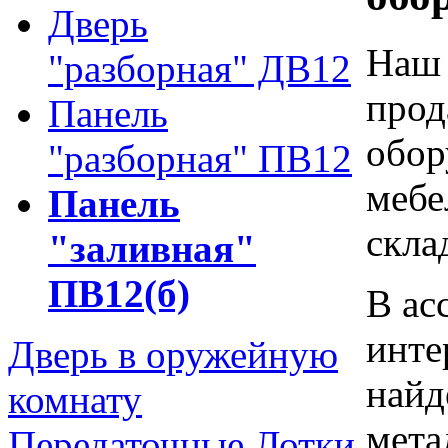
Дверь
Наш 
"разборная" ДВ12
прод
Панель
обор
"разборная" ПВ12
мебе
Панель
скла
"заливная"
ПВ12(б)
В ас
инте
Дверь в оружейную
найд
комнату
мета
Передаточные Лотки