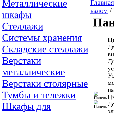
Металлические
Главная
взлом
/
шкафы
Пан
Стеллажи
Системы хранения
Ц
Складские стеллажи
Дв
вн
Верстаки
Дв
ус
металлические
Ус
Верстаки столярные
мо
па
Тумбы и тележки
Цв
До
Шкафы для
эл