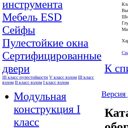
инструмента
Кла
Вы
Мебель ESD
Ши
Гл
Сейфы
Мас
Пулестойкие окна
Ха
Сертифицированные
Ср
К сп
двери
III класс пулестойкости
V класс взлом
III класс
взлом
II класс взлом
I класс взлом
Версия 
Модульная
конструкция I
Кат
класс
обо