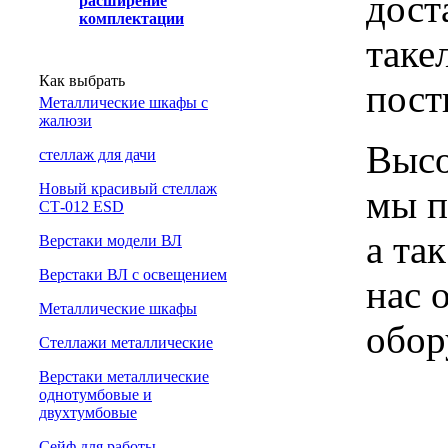
дост
расширение
комплектации
таке
Как выбрать
пост
Металлические шкафы с
жалюзи
Высо
cтеллаж для дачи
Новый красивый стеллаж
мы п
СТ-012 ESD
а та
Верстаки модели ВЛ
Верстаки ВЛ с освещением
нас 
Металлические шкафы
обор
Стеллажи металлические
Верстаки металлические
однотумбовые и
двухтумбовые
Сейф для работы