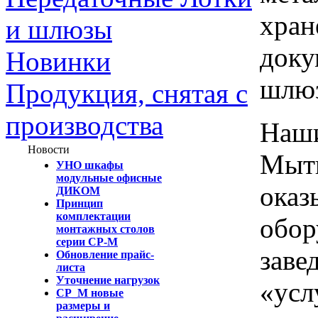
хран
и шлюзы
доку
Новинки
шлю
Продукция, снятая с
производства
Наши
Новости
Мыти
УНО шкафы
модульные офисные
оказ
ДИКОМ
Принцип
комплектации
обор
монтажных столов
серии СР-М
заве
Обновление прайс-
листа
Уточнение нагрузок
«усл
СР_М новые
размеры и