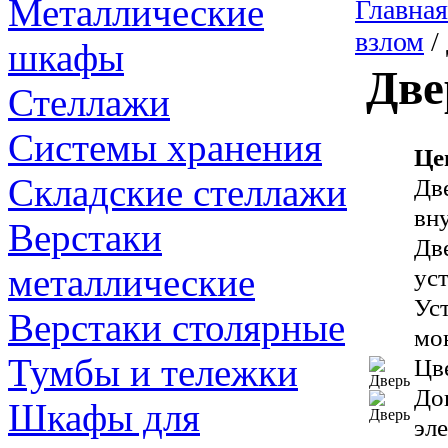
Металлические
Главная
взлом
/
шкафы
Две
Стеллажи
Системы хранения
Це
Складские стеллажи
Дв
вн
Верстаки
Дв
металлические
ус
Ус
Верстаки столярные
мо
Тумбы и тележки
Цв
До
Шкафы для
эл