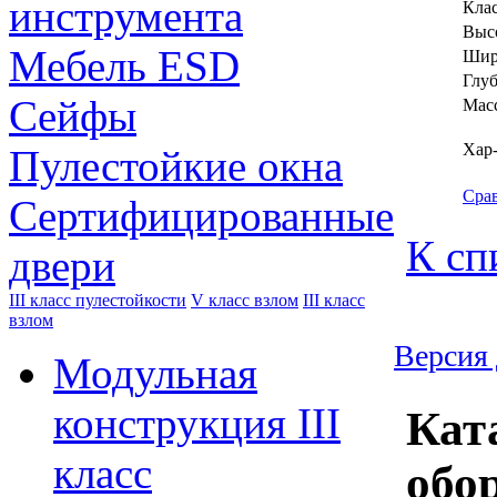
инструмента
Клас
Выс
Мебель ESD
Шир
Глуб
Сейфы
Масс
Хар
Пулестойкие окна
Сра
Сертифицированные
К сп
двери
III класс пулестойкости
V класс взлом
III класс
взлом
Версия 
Модульная
конструкция III
Кат
класс
обо