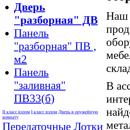
Дверь
Наш 
"разборная" ДВ
прод
Панель
обор
"разборная" ПВ ,
мебе
м2
скла
Панель
"заливная"
В ас
ПВ33(б)
инте
найд
II класс взлом
I класс взлом
Дверь в оружейную
комнату
мета
Передаточные Лотки