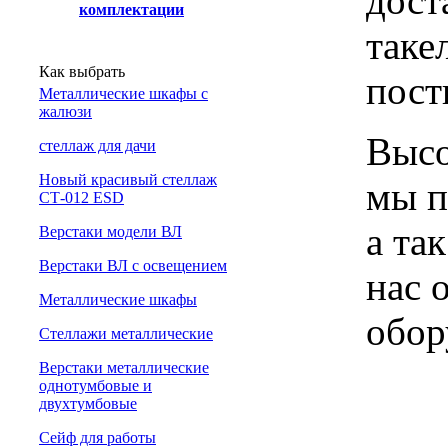
дост
комплектации
таке
Как выбрать
пост
Металлические шкафы с
жалюзи
Высо
cтеллаж для дачи
Новый красивый стеллаж
мы п
СТ-012 ESD
а та
Верстаки модели ВЛ
Верстаки ВЛ с освещением
нас 
Металлические шкафы
обор
Стеллажи металлические
Верстаки металлические
однотумбовые и
двухтумбовые
Сейф для работы