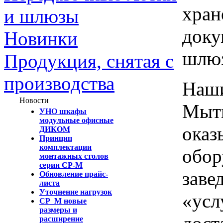
хран
и шлюзы
доку
Новинки
шлю
Продукция, снятая с
производства
Наши
Новости
Мыти
УНО шкафы
модульные офисные
оказ
ДИКОМ
Принцип
комплектации
обор
монтажных столов
серии СР-М
заве
Обновление прайс-
листа
Уточнение нагрузок
«усл
СР_М новые
размеры и
расширение