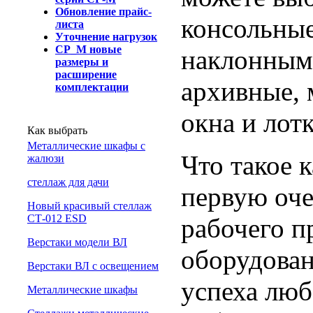
Обновление прайс-
консольные
листа
Уточнение нагрузок
СР_М новые
наклонными
размеры и
расширение
архивные, 
комплектации
окна и лот
Как выбрать
Металлические шкафы с
Что такое 
жалюзи
cтеллаж для дачи
первую оче
Новый красивый стеллаж
СТ-012 ESD
рабочего п
Верстаки модели ВЛ
оборудован
Верстаки ВЛ с освещением
успеха люб
Металлические шкафы