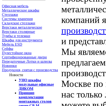
Офисная мебель
металличес
Металлические шкафы
Стеллажи
компаний 
Системы хранения
Складские стеллажи
Верстаки металлические
производс
Верстаки столярные
Тумбы и тележки
и представ
Шкафы для инструмента
Мебель ESD
Сейфы
Мы являем
Пулестойкие окна
Сертифицированные двери
предлагаем
Передаточные Лотки и шлюзы
Новинки
Продукция, снятая с производства
производст
Новости
УНО шкафы
Москве по 
модульные офисные
ДИКОМ
нас только
Принцип
комплектации
монтажных столов
можете вы
серии СР-М