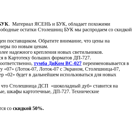
БУК
. Материал ЯСЕНЬ и БУК, обладает похожими
Свободные остатки Столешниц БУК мы распродаем со скидкой
цен поставщиком. Обратите внимание, что цены на
анеры по новым ценам.
более надежного крепления новых светильников.
ся в Картотеку больших форматов ДП-727.
Соответственно,
тумба ДиКом ВС-027
переименовывается в
у «07» (Лоток-07, Лоток-07 с Экраном, Столешница-07,
мер «02» будет в дальнейшем использоваться для новых
 что Столешница ДСП «шоколадный дуб» ставится на
ые, шкафы картотечные, ДП-727. Технические
тся со
скидкой 50%.