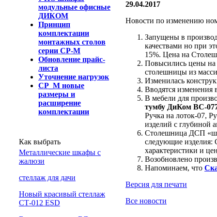
29.04.2017
модульные офисные
ДИКОМ
Новости по изменению но
Принцип
комплектации
Запущены в произво
монтажных столов
качествами но при э
серии СР-М
15%. Цена на Столеш
Обновление прайс-
Повысились цены на
листа
столешницы из масси
Уточнение нагрузок
Изменилась конструк
СР_М новые
Вводятся изменения 
размеры и
В мебели для произв
расширение
тумбу ДиКом ВС-07
комплектации
Ручка на лоток-07, Р
изделий с глубиной 
Столешница ДСП «шо
Как выбрать
следующие изделия: 
характеристики и це
Металлические шкафы с
Возобновлено произ
жалюзи
Напоминаем, что
Ск
cтеллаж для дачи
Версия для печати
Новый красивый стеллаж
Все новости
СТ-012 ESD