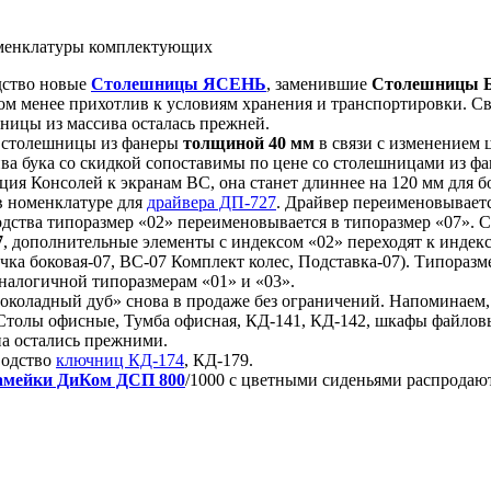
менклатуры комплектующих
дство новые
Столешницы ЯСЕНЬ
, заменившие
Столешницы 
том менее прихотлив к условиям хранения и транспортировки. 
ницы из массива осталась прежней.
 столешницы из фанеры
толщиной 40 мм
в связи с изменением 
ва бука со скидкой сопоставимы по цене со столешницами из ф
ция Консолей к экранам ВС, она станет длиннее на 120 мм для 
в номенклатуре для
драйвера ДП-727
. Драйвер переименовывает
одства типоразмер «02» переименовывается в типоразмер «07». 
7
, дополнительные элементы с индексом «02» переходят к индекс
учка боковая-07, ВС-07 Комплект колес, Подставка-07). Типораз
аналогичной типоразмерам «01» и «03».
коладный дуб» снова в продаже без ограничений. Напоминаем,
Столы офисные, Тумба офисная, КД-141, КД-142, шкафы файлов
на остались прежними.
водство
ключниц КД-174
, КД-179.
амейки ДиКом ДСП 800
/1000 с цветными сиденьями распродаю