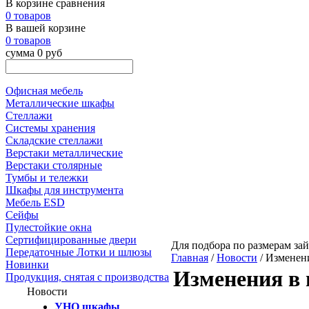
В корзине сравнения
0 товаров
В вашей корзине
0 товаров
сумма 0 руб
Офисная мебель
Металлические шкафы
Стеллажи
Системы хранения
Складские стеллажи
Верстаки металлические
Верстаки столярные
Тумбы и тележки
Шкафы для инструмента
Мебель ESD
Сейфы
Пулестойкие окна
Сертифицированные двери
Для подбора по размерам зай
Передаточные Лотки и шлюзы
Главная
/
Новости
/ Изменен
Новинки
Изменения в 
Продукция, снятая с производства
Новости
УНО шкафы