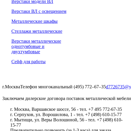
Верстаки модели ВЛ
Верстаки ВЛ с освещением
Металлические шкафы
Стеллажи металлические
Верстаки металлические
однотумбовые и
двухтумбовые
Сейф для работы
г.Москва
Телефон многоканальный (495) 772‒67‒35
d7726735@y
Заключаем дилерские договора поставок металлической мебели
г. Москва, Варшавское шоссе, 56 - тел. +7 495 772-67-35
г. Серпухов, ул. Ворошилова, 1 - тел. +7 (498) 610-15-77
г. Мытищи, ул. Веры Волошиной, 56 - тел. +7 (498) 610-
15-77
Предварительно позвонить (за 1-3 часа) для заказа