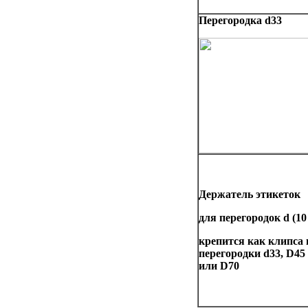
Перегородка
d
33
Держатель этикеток
для перегородок
d
(10
крепится как клипса 
перегородки d33, D45
или D70