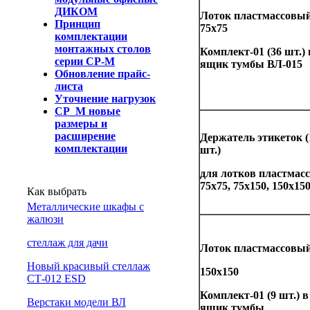
ДИКОМ
Лоток пластмассовы
Принцип
75х75
комплектации
монтажных столов
Комплект-01 (36 шт.) 
серии СР-М
ящик тумбы ВЛ-015
Обновление прайс-
листа
Уточнение нагрузок
СР_М новые
размеры и
расширение
Держатель этикеток
(
комплектации
шт.)
для лотков пластмас
75х75, 75х150, 150х15
Как выбрать
Металлические шкафы с
жалюзи
cтеллаж для дачи
Лоток пластмассовы
Новый красивый стеллаж
150х150
СТ-012 ESD
Комплект-01 (9 шт.) в
Верстаки модели ВЛ
ящик тумбы