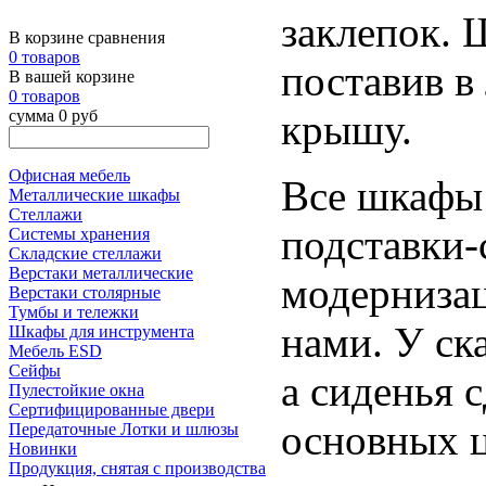
заклепок. 
В корзине сравнения
0 товаров
поставив в
В вашей корзине
0 товаров
сумма 0 руб
крышу.
Офисная мебель
Все шкафы 
Металлические шкафы
Стеллажи
подставки-
Системы хранения
Складские стеллажи
Верстаки металлические
модернизац
Верстаки столярные
Тумбы и тележки
нами. У ск
Шкафы для инструмента
Мебель ESD
Сейфы
а сиденья 
Пулестойкие окна
Сертифицированные двери
основных ц
Передаточные Лотки и шлюзы
Новинки
Продукция, снятая с производства