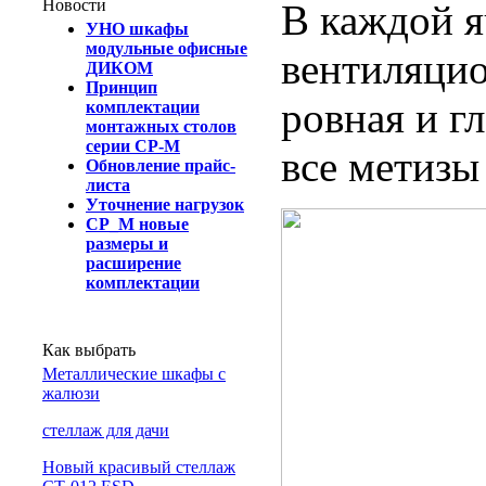
Новости
В каждой я
УНО шкафы
модульные офисные
вентиляцио
ДИКОМ
Принцип
ровная и г
комплектации
монтажных столов
серии СР-М
все метизы
Обновление прайс-
листа
Уточнение нагрузок
СР_М новые
размеры и
расширение
комплектации
Как выбрать
Металлические шкафы с
жалюзи
cтеллаж для дачи
Новый красивый стеллаж